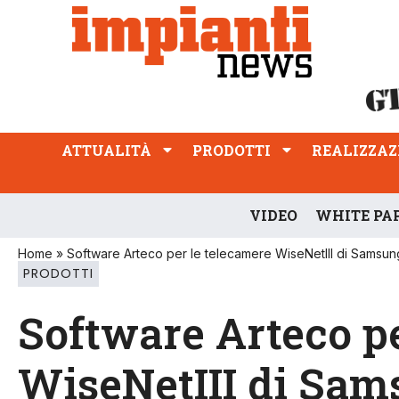
ATTUALITÀ
PRODOTTI
REALIZZAZIONI
PROFESSIONE
ATTUALITÀ
PRODOTTI
REALIZZAZ
VIDEO
WHITE PA
Home
»
Software Arteco per le telecamere WiseNetIII di Samsun
PRODOTTI
Software Arteco pe
WiseNetIII di Sa