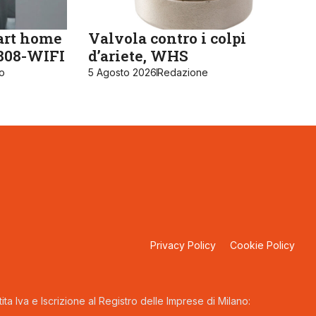
art home
Valvola contro i colpi
K808-WIFI
d’ariete, WHS
ro
5 Agosto 2026
Redazione
Privacy Policy
Cookie Policy
ta Iva e Iscrizione al Registro delle Imprese di Milano: