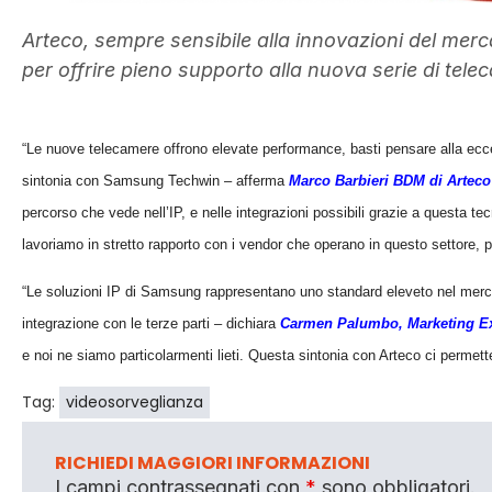
Arteco, sempre sensibile alla innovazioni del mer
per offrire pieno supporto alla nuova serie di tel
“Le nuove telecamere offrono elevate performance, basti pensare alla ecce
sintonia con Samsung Techwin – afferma
Marco Barbieri BDM di Arteco
percorso che vede nell’IP, e nelle integrazioni possibili grazie a questa te
lavoriamo in stretto rapporto con i vendor che operano in questo settore, pe
“Le soluzioni IP di Samsung rappresentano uno standard eleveto nel merca
integrazione con le terze parti – dichiara
Carmen Palumbo, Marketing E
e noi ne siamo particolarmenti lieti. Questa sintonia con Arteco ci permette
Tag:
videosorveglianza
RICHIEDI MAGGIORI INFORMAZIONI
I campi contrassegnati con
*
sono obbligatori.