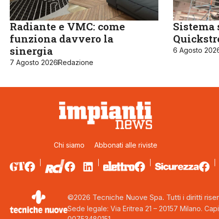
Radiante e VMC: come
Sistema 
funziona davvero la
Quickst
sinergia
6 Agosto 202
7 Agosto 2026
Redazione
Chi siamo
Abbonati alle riviste
©2026 Tecniche Nuove Spa. Tutti i diritti riser
Sede legale: Via Eritrea 21 – 20157 Milano. Capi
00753480151