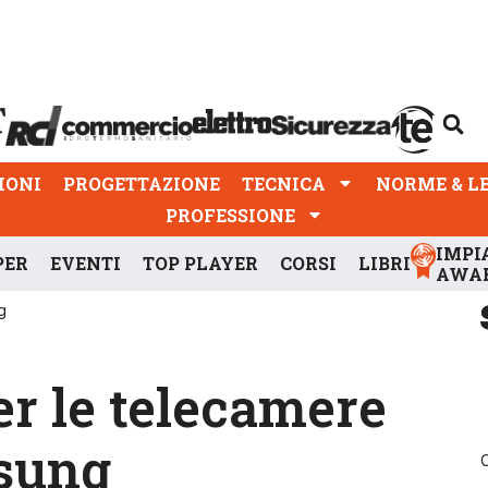
PROGETTAZIONE
TECNICA
NORME & LEGGI
IONI
PROGETTAZIONE
TECNICA
NORME & L
PROFESSIONE
IMPI
PER
EVENTI
TOP PLAYER
CORSI
LIBRI
AWA
g
r le telecamere
msung