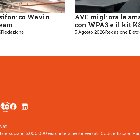
sifonico Wavin
AVE migliora la sm
ream
con WPA3 e il kit 
6
Redazione
5 Agosto 2026
Redazione Elett
vati.
tale sociale: 5.000.000 euro interamente versati. Codice fiscale, Parti