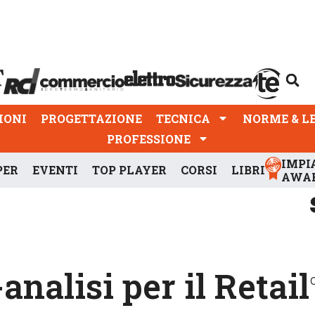
PROGETTAZIONE
TECNICA
NORME & LEGGI
IONI
PROGETTAZIONE
TECNICA
NORME & L
PROFESSIONE
IMPI
PER
EVENTI
TOP PLAYER
CORSI
LIBRI
AWA
analisi per il Retail