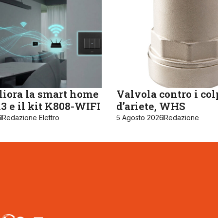
iora la smart home
Valvola contro i col
 e il kit K808-WIFI
d’ariete, WHS
6
Redazione Elettro
5 Agosto 2026
Redazione