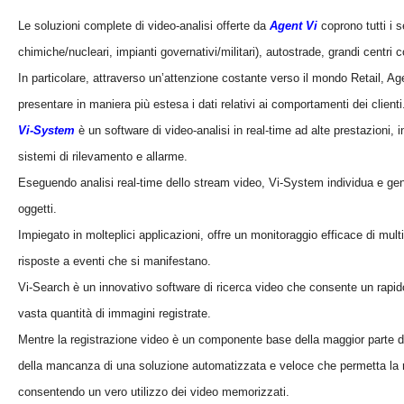
Le soluzioni complete di video-analisi offerte da
Agent Vi
coprono tutti i se
chimiche/nucleari, impianti governativi/militari), autostrade, grandi centri 
In particolare, attraverso un’attenzione costante verso il mondo Retail, Ag
presentare in maniera più estesa i dati relativi ai comportamenti dei clienti
Vi-System
è un software di video-analisi in real-time ad alte prestazioni, in
sistemi di rilevamento e allarme.
Eseguendo analisi real-time dello stream video, Vi-System individua e genera
oggetti.
Impiegato in molteplici applicazioni, offre un monitoraggio efficace di mult
risposte a eventi che si manifestano.
Vi-Search è un innovativo software di ricerca video che consente un rapido
vasta quantità di immagini registrate.
Mentre la registrazione video è un componente base della maggior parte dell
della mancanza di una soluzione automatizzata e veloce che permetta la ric
consentendo un vero utilizzo dei video memorizzati.