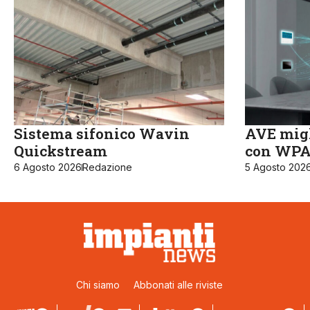
Sistema sifonico Wavin
AVE migl
Quickstream
con WPA3
6 Agosto 2026
Redazione
5 Agosto 202
Chi siamo
Abbonati alle riviste