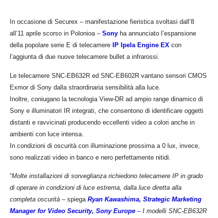
In occasione di Securex – manifestazione fieristica svoltasi dall’8
all’11 aprile scorso in Polonioa –
Sony
ha annunciato l’espansione
della popolare serie E di telecamere
IP Ipela Engine EX
con
l’aggiunta di due nuove telecamere bullet a infrarossi.
Le telecamere SNC-EB632R ed SNC-EB602R vantano sensori CMOS
Exmor di Sony dalla straordinaria sensibilità alla luce.
Inoltre, coniugano la tecnologia View-DR ad ampio range dinamico di
Sony e illuminatori IR integrati, che consentono di identificare oggetti
distanti e ravvicinati producendo eccellenti video a colori anche in
ambienti con luce intensa.
In condizioni di oscurità con illuminazione prossima a 0 lux, invece,
sono realizzati video in banco e nero perfettamente nitidi.
“
Molte installazioni di sorveglianza richiedono telecamere IP in grado
di operare in condizioni di luce estrema, dalla luce diretta alla
completa oscurità
– spiega
Ryan Kawashima, Strategic Marketing
Manager for Video Security, Sony Europe
–
I modelli SNC-EB632R