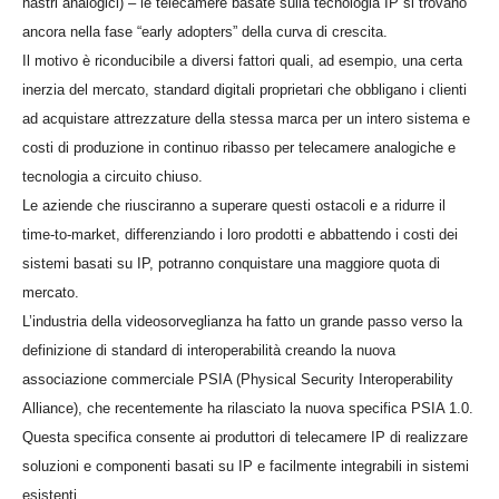
nastri analogici) – le telecamere basate sulla tecnologia IP si trovano
ancora nella fase “early adopters” della curva di crescita.
Il motivo è riconducibile a diversi fattori quali, ad esempio, una certa
inerzia del mercato, standard digitali proprietari che obbligano i clienti
ad acquistare attrezzature della stessa marca per un intero sistema e
costi di produzione in continuo ribasso per telecamere analogiche e
tecnologia a circuito chiuso.
Le aziende che riusciranno a superare questi ostacoli e a ridurre il
time-to-market, differenziando i loro prodotti e abbattendo i costi dei
sistemi basati su IP, potranno conquistare una maggiore quota di
mercato.
L’industria della videosorveglianza ha fatto un grande passo verso la
definizione di standard di interoperabilità creando la nuova
associazione commerciale PSIA (Physical Security Interoperability
Alliance), che recentemente ha rilasciato la nuova specifica PSIA 1.0.
Questa specifica consente ai produttori di telecamere IP di realizzare
soluzioni e componenti basati su IP e facilmente integrabili in sistemi
esistenti.