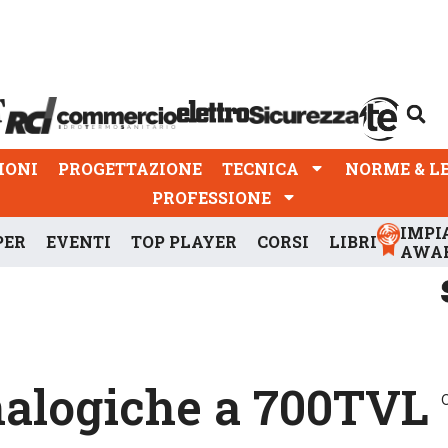
PROGETTAZIONE
TECNICA
NORME & LEGGI
IONI
PROGETTAZIONE
TECNICA
NORME & L
PROFESSIONE
IMPI
PER
EVENTI
TOP PLAYER
CORSI
LIBRI
AWA
nalogiche a 700TVL