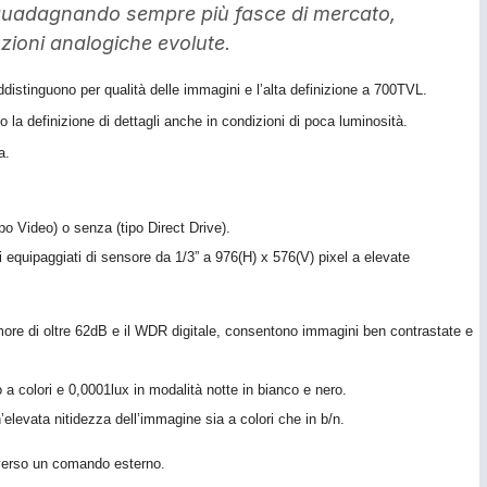
 guadagnando sempre più fasce di mercato,
uzioni analogiche evolute.
distinguono per qualità delle immagini e l’alta definizione a 700TVL.
la definizione di dettagli anche in condizioni di poca luminosità.
a.
po Video) o senza (tipo Direct Drive).
ipaggiati di sensore da 1/3” a 976(H) x 576(V) pixel a elevate
umore di oltre 62dB e il WDR digitale, consentono immagini ben contrastate e
 a colori e 0,0001lux in modalità notte in bianco e nero.
levata nitidezza dell’immagine sia a colori che in b/n.
averso un comando esterno.