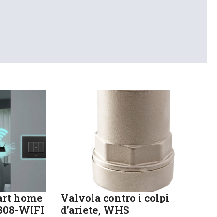
art home
Valvola contro i colpi
K808-WIFI
d’ariete, WHS