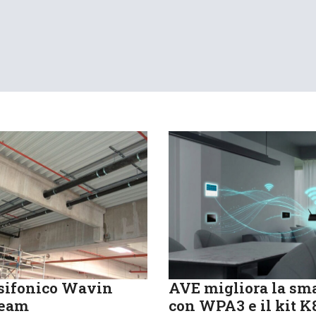
sifonico Wavin
AVE migliora la sm
ream
con WPA3 e il kit 