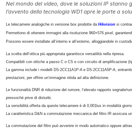
Nel mondo del video, dove le soluzioni IP stanno
l’avvento della tecnologia WD1 apre le porte a sol
Le telecamere analogiche in versione box prodotte da
Hikvision
si contrad
Permettono di ottenere immagini alla risoluzione 960×576 pixel, garantendo 
Possono essere installate all’interno e all’esterno, alloggiandole in custodi
La scelta dell’ottica più appropriata garantisce versatilità nella ripresa.
Compatibili con ottiche a passo C o CS e con circuito di amplificazione (ti
La gamma include i modelli DS-2CC11A1P-A e DS-2CC11A5P-A, entrambi equ
prestazioni, per offrire un’immagine nitida ad alta definizione.
Le funzionalità DNR di riduzione del rumore, l’elevato rapporto segnale/r
pressoché prive di disturbi.
La sensibilità offerta da queste telecamere è di 0,001lux in modalità giorno
La caratteristica D&N a commutazione meccanica del filtro IR assicura un’e
La commutazione del filtro può avvenire in modo automatico oppure attr