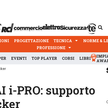
PROGETTAZIONE
TECNICA
NORME & LEGGI
IONI
PROGETTAZIONE
TECNICA
NORME & L
PROFESSIONE
IMPI
PER
EVENTI
TOP PLAYER
CORSI
LIBRI
AWA
cker
I i-PRO: supporto
cker