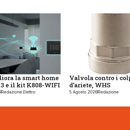
iora la smart home
Valvola contro i col
 e il kit K808-WIFI
d’ariete, WHS
6
Redazione Elettro
5 Agosto 2026
Redazione