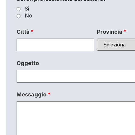
Sì
No
Città
*
Provincia
*
Oggetto
Messaggio
*