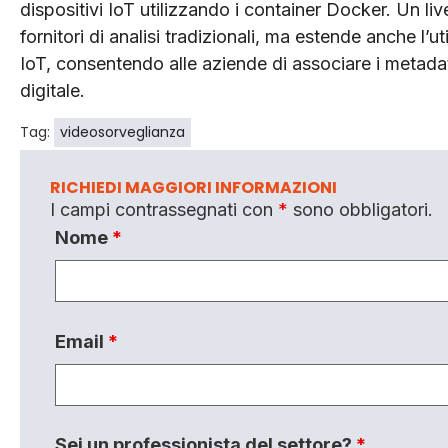
dispositivi IoT utilizzando i container Docker. Un liv
fornitori di analisi tradizionali, ma estende anche l’u
IoT, consentendo alle aziende di associare i metadati
digitale.
Tag:
videosorveglianza
RICHIEDI MAGGIORI INFORMAZIONI
I campi contrassegnati con
*
sono obbligatori.
Nome
*
Email
*
Sei un professionista del settore?
*