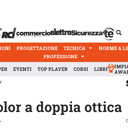
PROGETTAZIONE
TECNICA
NORME & LEGGI
IONI
PROGETTAZIONE
TECNICA
NORME & L
PROFESSIONE
IMPI
PER
EVENTI
TOP PLAYER
CORSI
LIBRI
AWA
y
lor a doppia ottica
y