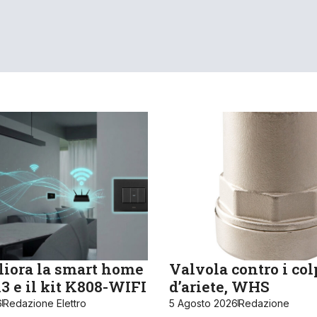
iora la smart home
Valvola contro i col
 e il kit K808-WIFI
d’ariete, WHS
6
Redazione Elettro
5 Agosto 2026
Redazione