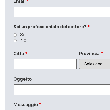
Email
*
Sei un professionista del settore?
*
Sì
No
Città
*
Provincia
*
Oggetto
Messaggio
*