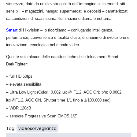
sicurezza, dato da un’elevata qualità dell’immagine all’interno di siti
sensibili – magazzini, hangar, supermercati e depositi – caratterizzati
da condizioni di scarsissima illuminazione diurna o notturna.
Smar
t
di Hikvision – lo ricordiamo – coniugando intelligenza,
performance, convenienza e facilità d’uso, è sinonimo di evoluzione e
innovazione tecnologica nel mondo video.
Queste solo alcune delle caratteristiche delle telecamere Smart
DarkFighter:
– full HD 60fps
– elevata sensibilità
– Ultra Low Light (Colori: 0.002 lux @ F1.2, AGC ON; b/n: 0.0002
lux@F1.2, AGC ON, Shutter time 1/1 fino a 1/100.000 sec)
– WDR 120dB
– sensore Progressive Scan CMOS 1/2”
Tag:
videosorveglianza