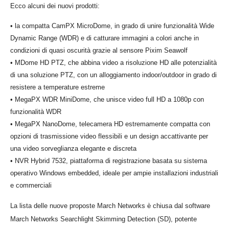
Ecco alcuni dei nuovi prodotti:
• la compatta CamPX MicroDome, in grado di unire funzionalità Wide
Dynamic Range (WDR) e di catturare immagini a colori anche in
condizioni di quasi oscurità grazie al sensore Pixim Seawolf
• MDome HD PTZ, che abbina video a risoluzione HD alle potenzialità
di una soluzione PTZ, con un alloggiamento indoor/outdoor in grado di
resistere a temperature estreme
• MegaPX WDR MiniDome, che unisce video full HD a 1080p con
funzionalità WDR
• MegaPX NanoDome, telecamera HD estremamente compatta con
opzioni di trasmissione video flessibili e un design accattivante per
una video sorveglianza elegante e discreta
• NVR Hybrid 7532, piattaforma di registrazione basata su sistema
operativo Windows embedded, ideale per ampie installazioni industriali
e commerciali
La lista delle nuove proposte March Networks è chiusa dal software
March Networks Searchlight Skimming Detection (SD), potente