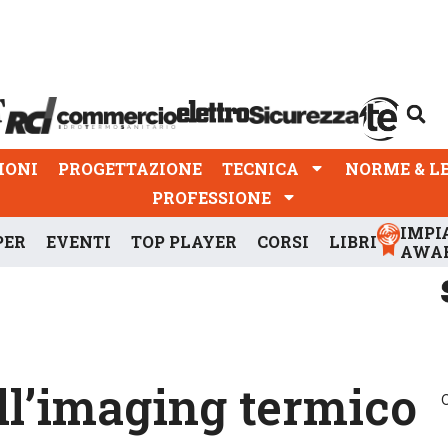
PROGETTAZIONE
TECNICA
NORME & LEGGI
IONI
PROGETTAZIONE
TECNICA
NORME & L
PROFESSIONE
IMPI
PER
EVENTI
TOP PLAYER
CORSI
LIBRI
AWA
ell’imaging termico