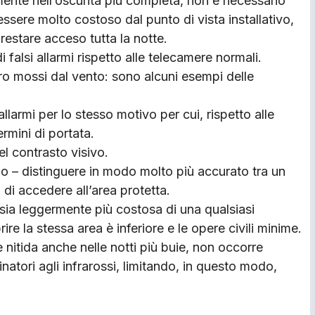
ente nell’oscurità più completa, non è necessario
 essere molto costoso dal punto di vista installativo,
 restare acceso tutta la notte.
falsi allarmi rispetto alle telecamere normali.
ero mossi dal vento: sono alcuni esempi delle
armi per lo stesso motivo per cui, rispetto alle
rmini di portata.
l contrasto visivo.
io – distinguere in modo molto più accurato tra un
di accedere all’area protetta.
ia leggermente più costosa di una qualsiasi
ire la stessa area è inferiore e le opere civili minime.
itida anche nelle notti più buie, non occorre
inatori agli infrarossi, limitando, in questo modo,