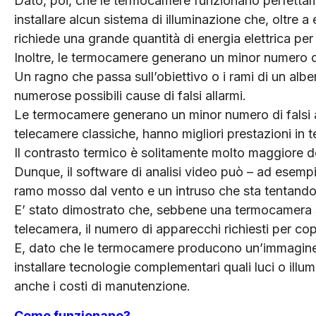
Dato, poi, che le termocamere funzionano perfettam
installare alcun sistema di illuminazione che, oltre a
richiede una grande quantità di energia elettrica per
Inoltre, le termocamere generano un minor numero di 
Un ragno che passa sull’obiettivo o i rami di un alb
numerose possibili cause di falsi allarmi.
Le termocamere generano un minor numero di falsi all
telecamere classiche, hanno migliori prestazioni in te
Il contrasto termico è solitamente molto maggiore de
Dunque, il software di analisi video può – ad esemp
ramo mosso dal vento e un intruso che sta tentando 
E’ stato dimostrato che, sebbene una termocamera s
telecamera, il numero di apparecchi richiesti per copr
E, dato che le termocamere producono un’immagine n
installare tecnologie complementari quali luci o illum
anche i costi di manutenzione.
Come funzionano?