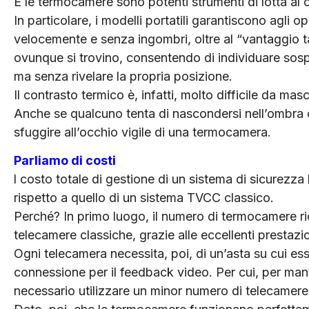
E le termocamere sono potenti strumenti di lotta al c
In particolare, i modelli portatili garantiscono agli o
velocemente e senza ingombri, oltre al “vantaggio t
ovunque si trovino, consentendo di individuare sospe
ma senza rivelare la propria posizione.
Il contrasto termico è, infatti, molto difficile da mas
Anche se qualcuno tenta di nascondersi nell’ombra o
sfuggire all’occhio vigile di una termocamera.
Parliamo di costi
l costo totale di gestione di un sistema di sicurezz
rispetto a quello di un sistema TVCC classico.
Perché? In primo luogo, il numero di termocamere ric
telecamere classiche, grazie alle eccellenti prestazion
Ogni telecamera necessita, poi, di un’asta su cui es
connessione per il feedback video. Per cui, per man
necessario utilizzare un minor numero di telecamere,