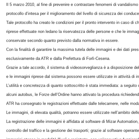
Il 5 marzo 2010, al fine di prevenire e contrastare fenomeni di vandalismo e
protocollo d’intesa per il miglioramento del livello di sicurezza dei conduce
Tale protocollo ha creato le condizioni per il pronto intervento in caso di c
riprese effettuate non ledano la riservatezza delle persone e che le immagin
conservate secondo quanto previsto dalla normativa in essere.
Con la finalità di garantire la massima tutela delle immagini e dei dati pres
esclusivamente da ATR e dalla Prefettura di Forlì-Cesena.
Grazie a tale accordo, il sistema di videosorveglianza è a disposizione dell
e le immagini riprese dal sistema possono essere utilizzate in attività di in
L’utilità e concretezza di quanto sottoscritto è stata immediata: a seguit
alcuni autobus, le Forze dell’Ordine hanno attivato la procedura richiedendo 
ATR ha consegnato le registrazioni effettuate dalle telecamere, nelle modal
Le immagini, di elevata qualità, potranno essere utilizzate nell’ambito delle
La registrazione delle immagini è affidata al software di Mizar Automation,
controllo del traffico e la gestione dei trasporti; grazie al software opera