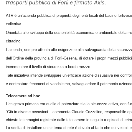
trasporti pubblica di Forlì e firmato Axis.
ATR è un’azienda pubblica di proprietà degli enti locali del bacino forlivese 
collettiva.
Orientata allo sviluppo della sostenibilità economica e ambientale della mobi
cittadino.
L’azienda, sempre attenta alle esigenze e alla salvaguardia della sicurezz
dell’Ordine della provincia di Forlì-Cesena, di dotare i propri mezzi pubblic
incrementare il livello di sicurezza a bordo mezzo.
Tale iniziativa intende sviluppare un’efficace azione dissuasiva nei confront
e contrastare fenomeni di vandalismo, salvaguardare il patrimonio aziendal
Telecamere ad hoc
L’esigenza primaria era quella di potenziare sia la sicurezza attiva, con fu
“Già in diverse occasioni – commenta Claudio Cozzolino, responsabile oper
chiesto le immagini registrate dalle telecamere in seguito a episodi di crim
La scelta di installare un sistema di rete è dovuta al fatto che sui veicoli 