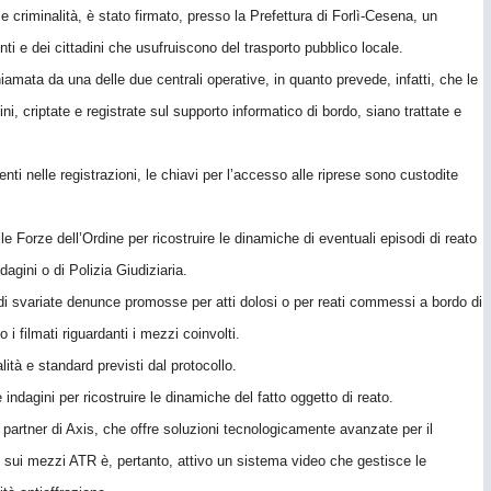
 criminalità, è stato firmato, presso la Prefettura di Forlì-Cesena, un
nti e dei cittadini che usufruiscono del trasporto pubblico locale.
hiamata da una delle due centrali operative, in quanto prevede, infatti, che le
i, criptate e registrate sul supporto informatico di bordo, siano trattate e
enti nelle registrazioni, le chiavi per l’accesso alle riprese sono custodite
e Forze dell’Ordine per ricostruire le dinamiche di eventuali episodi di reato
dagini o di Polizia Giudiziaria.
o di svariate denunce promosse per atti dolosi o per reati commessi a bordo di
i filmati riguardanti i mezzi coinvolti.
ità e standard previsti dal protocollo.
 indagini per ricostruire le dinamiche del fatto oggetto di reato.
 partner di Axis, che offre soluzioni tecnologicamente avanzate per il
nte sui mezzi ATR è, pertanto, attivo un sistema video che gestisce le