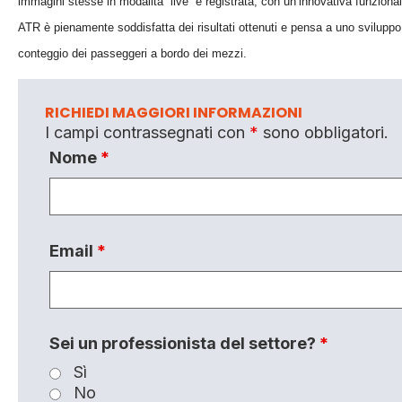
immagini stesse in modalità “live” e registrata, con un’innovativa funzionali
ATR è pienamente soddisfatta dei risultati ottenuti e pensa a uno sviluppo f
conteggio dei passeggeri a bordo dei mezzi.
RICHIEDI MAGGIORI INFORMAZIONI
I campi contrassegnati con
*
sono obbligatori.
Nome
*
Email
*
Sei un professionista del settore?
*
Sì
No