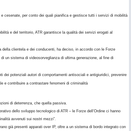
e cesenate, per conto dei quali pianifica e gestisce tutti i servizi di mobilità
lità e del territorio, ATR garantisce la qualità dei servizi erogati al
a della clientela e dei conducenti, ha deciso, in accordo con le Forze
i di un sistema di videosorveglianza di ultima generazione, al fine di
i dei potenziali autori di comportamenti antisociali e antigiuridici, prevenire
e e contribuire a contrastare fenomeni di criminalità
nzioni di deterrenza, che quella passiva.
ativo dello sviluppo tecnologico di ATR – le Forze dell’Ordine ci hanno
inalità avvenuti sui nostri mezzi”.
erano già presenti apparati over IP, oltre a un sistema di bordo integrato con