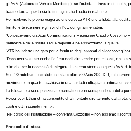
gli AVM (Automatic Vehicle Monitoring): se l’autista si trova in difficoltà, 
trasmettere a questa sia le immagini che l’audio in real time.
Per risolvere le proprie esigenze di sicurezza ATR si è affidata alla qualit
fornito le telecamere e gli switch PoE con gli alimentatori.
“Conoscevamo già Axis Communications – aggiunge Claudio Cozzolino – in q
perimetrale delle nostre sedi e depositi e ne apprezziamo la qualità.
“ATR ha indetto una gara per la fornitura degli apparati di videosorveglianz
“Dopo aver valutato anche l’offerta degli altri vendor partecipanti, è stata sc
oltre che per la necessità di integrare il sistema video con quello AVM di t
Sui 290 autobus sono state installate oltre 700 Axis 209FD-R, telecamere 
movimento, in quanto racchiuse in una custodia ultrapiatta antimanomission
Le telecamere sono posizionate normalmente in corrispondenza delle porte 
Power over Ethernet ha consentito di alimentarle direttamente dalla rete, e
costi e ottimizzando i tempi.
“Nel corso dell’installazione – conferma Cozzolino – non abbiamo riscontrato
Protocollo d’intesa