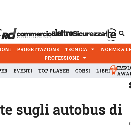
PROGETTAZIONE
TECNICA
NORME & LEGGI
IONI
PROGETTAZIONE
TECNICA
NORME & L
PROFESSIONE
IMPI
PER
EVENTI
TOP PLAYER
CORSI
LIBRI
AWA
te sugli autobus di