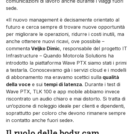
comunicazioni di lavoro anche durante i viaggi fuori
sede.
«Il nuovo management è decisamente orientato al
futuro e cerca sempre di trovare nuove opportunità
per migliorare le operazioni, ridurre i costi inutili, ma
anche ottenere nuovi ricavi, ove possibile –
commenta
Veljko Dimic
, responsabile del progetto IT
Infrastructure – Quando Motorola Solutions ha
introdotto la piattaforma Wave PTX siamo stati i primi
a testarla. Conoscevamo già i servizi cloud e i modelli
di abbonamento ma eravamo scettici sulla
qualità
della voce
e sui
tempi di latenza
. Durante i test di
Wave PTX, TLK 100 e app mobile abbiamo invece
riscontrato un audio chiaro e mai distorto. Si tratta di
un’opzione di noleggio ideale per clienti e dipendenti,
soprattutto per coloro che devono rimanere sempre
in contatto anche fuori sede».
Il ruolo delle body cam