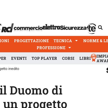
PROGETTAZIONE
TECNICA
NORME & LEGGI
IONI
PROGETTAZIONE
TECNICA
NORME & L
PROFESSIONE
IMPI
PER
EVENTI
TOP PLAYER
CORSI
LIBRI
AWA
getto inedito
il Duomo di
 un progetto