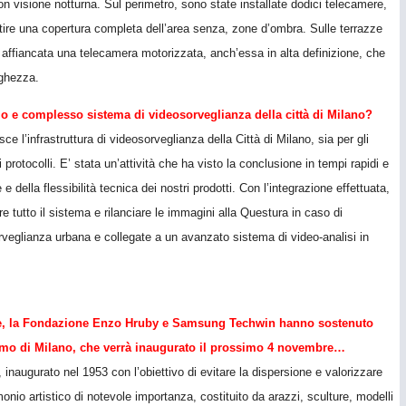
on visione notturna. Sul perimetro, sono state installate dodici telecamere,
antire una copertura completa dell’area senza, zone d’ombra. Sulle terrazze
ta affiancata una telecamera motorizzata, anch’essa in alta definizione, che
nghezza.
o e complesso sistema di videosorveglianza della città di Milano?
 l’infrastruttura di videosorveglianza della Città di Milano, sia per gli
i protocolli. E’ stata un’attività che ha visto la conclusione in tempi rapidi e
 della flessibilità tecnica dei nostri prodotti. Con l’integrazione effettuata,
re tutto il sistema e rilanciare le immagini alla Questura in caso di
veglianza urbana e collegate a un avanzato sistema di video-analisi in
nese, la Fondazione Enzo Hruby e Samsung Techwin hanno sostenuto
omo di Milano, che verrà inaugurato il prossimo 4 novembre…
 inaugurato nel 1953 con l’obiettivo di evitare la dispersione e valorizzare
monio artistico di notevole importanza, costituito da arazzi, sculture, modelli