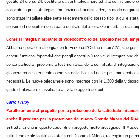
gestito 24 ore su 24, costituito da venti telecamere ad alta definizione e c
collocate in punti strategici con funzioni di analisi video, in modo da gar
sono state installate altre sette telecamere dello stesso tipo, a cui è sta
consente la copertura della parte centrale delle terrazze in tutta la sua lu
Come si integra l’impianto di videocontrollo del Duomo nel più ampi
Abbiamo operato in sinergia con le Forze dell’Ordine e con A2A, che gestisce
aspetti funzionali/operativi che per gli aspetti più tecnici di integrazione de
senza particolari problemi, a testimonianza della semplicità di integrazione e
gli operatori della centrale operativa della Polizia Locale possono controlla
necessità. Le nuove telecamere sono integrate con le 1.300 della videosor
grado di rilevare e classificare attività e oggetti sospetti.
Carlo Hruby
Parallelamente al progetto per la protezione della cattedrale mila
anche il progetto per la protezione del nuovo Grande Museo del Du
Si tratta, anche in questo caso, di un progetto molto prestigioso. Il Museo,
tutto il materiale legato alla storia del Duomo di Milano, raccoglie un patri