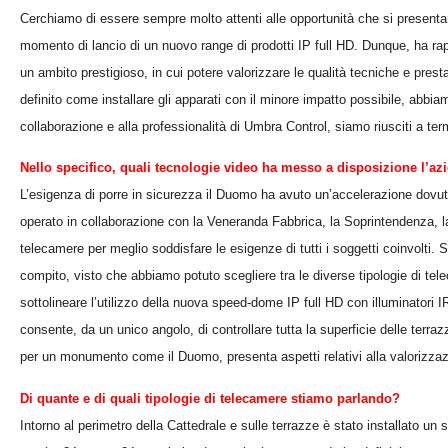
Cerchiamo di essere sempre molto attenti alle opportunità che si presenta
momento di lancio di un nuovo range di prodotti IP full HD. Dunque, ha rappr
un ambito prestigioso, in cui potere valorizzare le qualità tecniche e prestaz
definito come installare gli apparati con il minore impatto possibile, abbia
collaborazione e alla professionalità di Umbra Control, siamo riusciti a te
Nello specifico, quali tecnologie video ha messo a disposizione l’az
L’esigenza di porre in sicurezza il Duomo ha avuto un’accelerazione dovut
operato in collaborazione con la Veneranda Fabbrica, la Soprintendenza, la
telecamere per meglio soddisfare le esigenze di tutti i soggetti coinvolti
compito, visto che abbiamo potuto scegliere tra le diverse tipologie di tele
sottolineare l’utilizzo della nuova speed-dome IP full HD con illuminatori 
consente, da un unico angolo, di controllare tutta la superficie delle terra
per un monumento come il Duomo, presenta aspetti relativi alla valorizza
Di quante e di quali tipologie di telecamere stiamo parlando?
Intorno al perimetro della Cattedrale e sulle terrazze è stato installato un