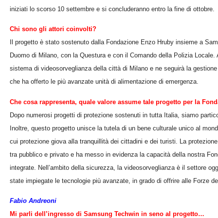
iniziati lo scorso 10 settembre e si concluderanno entro la fine di ottobre.
Chi sono gli attori coinvolti?
Il progetto è stato sostenuto dalla Fondazione Enzo Hruby insieme a Sams
Duomo di Milano, con la Questura e con il Comando della Polizia Locale. A
sistema di videosorveglianza della città di Milano e ne seguirà la gestion
che ha offerto le più avanzate unità di alimentazione di emergenza.
Che cosa rappresenta, quale valore assume tale progetto per la Fo
Dopo numerosi progetti di protezione sostenuti in tutta Italia, siamo particol
Inoltre, questo progetto unisce la tutela di un bene culturale unico al mon
cui protezione giova alla tranquillità dei cittadini e dei turisti. La prote
tra pubblico e privato e ha messo in evidenza la capacità della nostra Fonda
integrate. Nell’ambito della sicurezza, la videosorveglianza è il settore og
state impiegate le tecnologie più avanzate, in grado di offrire alle Forze dell’
Fabio Andreoni
Mi parli dell’ingresso di Samsung Techwin in seno al progetto…