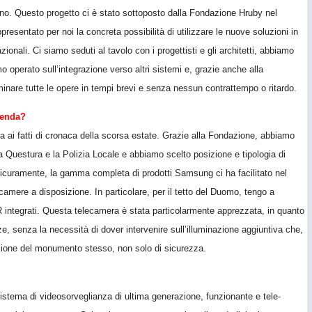
no. Questo progetto ci è stato sottoposto dalla Fondazione Hruby nel
esentato per noi la concreta possibilità di utilizzare le nuove soluzioni in
ionali. Ci siamo seduti al tavolo con i progettisti e gli architetti, abbiamo
mo operato sull’integrazione verso altri sistemi e, grazie anche alla
rminare tutte le opere in tempi brevi e senza nessun contrattempo o ritardo.
ienda?
a ai fatti di cronaca della scorsa estate. Grazie alla Fondazione, abbiamo
 Questura e la Polizia Locale e abbiamo scelto posizione e tipologia di
. Sicuramente, la gamma completa di prodotti Samsung ci ha facilitato nel
camere a disposizione. In particolare, per il tetto del Duomo, tengo a
IR integrati. Questa telecamera è stata particolarmente apprezzata, in quanto
zze, senza la necessità di dover intervenire sull’illuminazione aggiuntiva che,
zione del monumento stesso, non solo di sicurezza.
 sistema di videosorveglianza di ultima generazione, funzionante e tele-