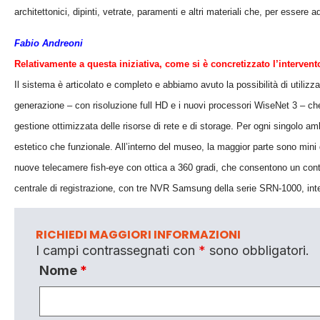
architettonici, dipinti, vetrate, paramenti e altri materiali che, per esse
Fabio Andreoni
Relativamente a questa iniziativa, come si è concretizzato l’interve
Il sistema è articolato e completo e abbiamo avuto la possibilità di utilizz
generazione – con risoluzione full HD e i nuovi processori WiseNet 3 – ch
gestione ottimizzata delle risorse di rete e di storage. Per ogni singolo a
estetico che funzionale. All’interno del museo, la maggior parte sono mini 
nuove telecamere fish-eye con ottica a 360 gradi, che consentono un contro
centrale di registrazione, con tre NVR Samsung della serie SRN-1000, interf
RICHIEDI MAGGIORI INFORMAZIONI
I campi contrassegnati con
*
sono obbligatori.
Nome
*