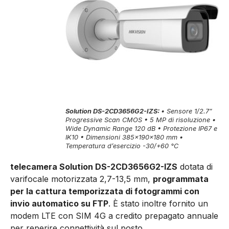
Solution DS-2CD3656G2-IZS:
• Sensore 1/2.7”
Progressive Scan CMOS • 5 MP di risoluzione •
Wide Dynamic Range 120 dB • Protezione IP67 e
IK10 • Dimensioni 385x190x180 mm •
Temperatura d’esercizio -30/+60 °C
telecamera Solution DS-2CD3656G2-IZS
dotata di
varifocale moto­rizzata 2,7-13,5 mm,
programmata
per la cattura temporizzata di fotogrammi con
invio automa­tico su FTP
. È stato inoltre fornito un
modem LTE con SIM 4G a credito prepagato annuale
per reperire connettività sul posto.