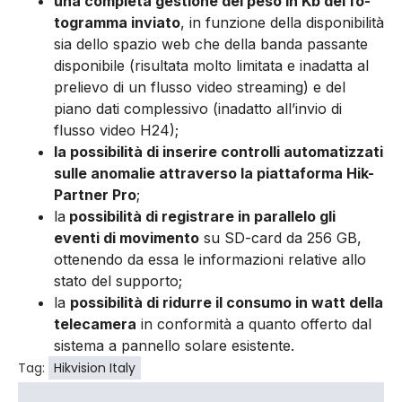
una completa gestione del peso in Kb del fo­
togramma inviato
, in funzione della dispo­nibilità
sia dello spazio web che della banda passante
disponibile (risultata molto limitata e inadatta al
prelievo di un flusso video strea­ming) e del
piano dati complessivo (inadatto all’invio di
flusso video H24);
la possibilità di inserire controlli automatiz­zati
sulle anomalie attraverso la piattaforma Hik-
Partner Pro
;
la
possibilità di registrare in parallelo gli
eventi di movimento
su SD-card da 256 GB,
ottenendo da essa le informazioni relative allo
stato del supporto;
la
possibilità di ridurre il consumo in watt della
telecamera
in conformità a quanto of­ferto dal
sistema a pannello solare esistente.
Tag:
Hikvision Italy