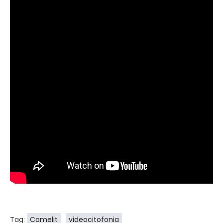
Tag:
Comelit
videocitofonia