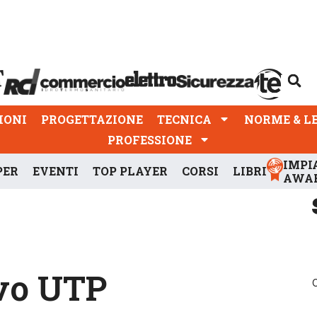
PROGETTAZIONE
TECNICA
NORME & LEGGI
IONI
PROGETTAZIONE
TECNICA
NORME & L
PROFESSIONE
IMPI
PER
EVENTI
TOP PLAYER
CORSI
LIBRI
AWA
avo UTP