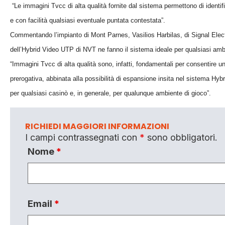
“Le immagini Tvcc di alta qualità fornite dal sistema permettono di identifi
e con facilità qualsiasi eventuale puntata contestata”.
Commentando l’impianto di Mont Parnes, Vasilios Harbilas, di Signal Electro
dell’Hybrid Video UTP di NVT ne fanno il sistema ideale per qualsiasi amb
“Immagini Tvcc di alta qualità sono, infatti, fondamentali per consentire 
prerogativa, abbinata alla possibilità di espansione insita nel sistema Hy
per qualsiasi casinò e, in generale, per qualunque ambiente di gioco”.
RICHIEDI MAGGIORI INFORMAZIONI
I campi contrassegnati con
*
sono obbligatori.
Nome
*
Email
*