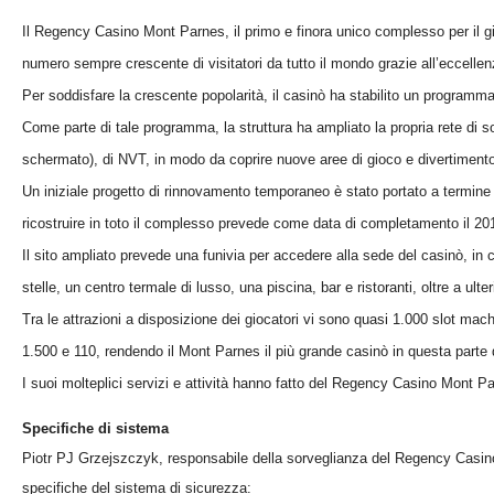
Il Regency Casino Mont Parnes, il primo e finora unico complesso per il gi
numero sempre crescente di visitatori da tutto il mondo grazie all’eccellen
Per soddisfare la crescente popolarità, il casinò ha stabilito un programma 
Come parte di tale programma, la struttura ha ampliato la propria rete di 
schermato), di NVT, in modo da coprire nuove aree di gioco e divertiment
Un iniziale progetto di rinnovamento temporaneo è stato portato a termine
ricostruire in toto il complesso prevede come data di completamento il 20
Il sito ampliato prevede una funivia per accedere alla sede del casinò, in
stelle, un centro termale di lusso, una piscina, bar e ristoranti, oltre a ulteri
Tra le attrazioni a disposizione dei giocatori vi sono quasi 1.000 slot mach
1.500 e 110, rendendo il Mont Parnes il più grande casinò in questa parte 
I suoi molteplici servizi e attività hanno fatto del Regency Casino Mont Par
Specifiche di sistema
Piotr PJ Grzejszczyk, responsabile della sorveglianza del Regency Casino 
specifiche del sistema di sicurezza: