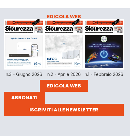
EDICOLA WEB
n.3 - Giugno 2026
n.2 - Aprile 2026
n.1 - Febbraio 2026
EDICOLA WEB
ABBONATI
ISCRIVITI ALLE NEWSLETTER