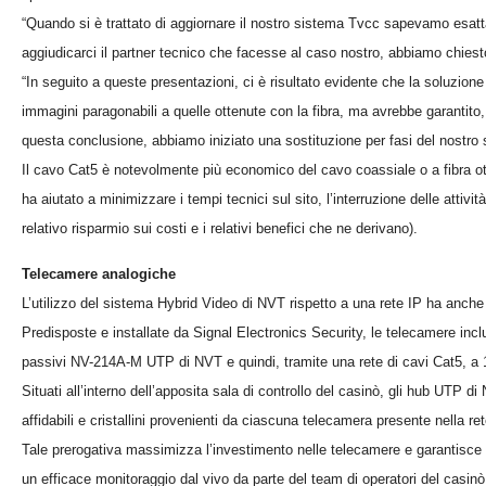
“Quando si è trattato di aggiornare il nostro sistema Tvcc sapevamo esatt
aggiudicarci il partner tecnico che facesse al caso nostro, abbiamo chiesto
“In seguito a queste presentazioni, ci è risultato evidente che la soluzio
immagini paragonabili a quelle ottenute con la fibra, ma avrebbe garantito, 
questa conclusione, abbiamo iniziato una sostituzione per fasi del nostro
Il cavo Cat5 è notevolmente più economico del cavo coassiale o a fibra otti
ha aiutato a minimizzare i tempi tecnici sul sito, l’interruzione delle attivit
relativo risparmio sui costi e i relativi benefici che ne derivano).
Telecamere analogiche
L’utilizzo del sistema Hybrid Video di NVT rispetto a una rete IP ha anche
Predisposte e installate da Signal Electronics Security, le telecamere inclu
passivi NV-214A-M UTP di NVT e quindi, tramite una rete di cavi Cat5, a 1
Situati all’interno dell’apposita sala di controllo del casinò, gli hub UTP di
affidabili e cristallini provenienti da ciascuna telecamera presente nella re
Tale prerogativa massimizza l’investimento nelle telecamere e garantisce c
un efficace monitoraggio dal vivo da parte del team di operatori del casinò e