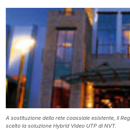
A sostituzione della rete coassiale esistente, il 
scelto la soluzione Hybrid Video UTP di NVT.