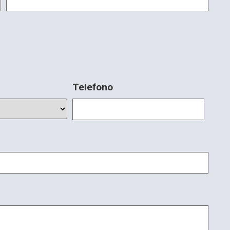
Telefono