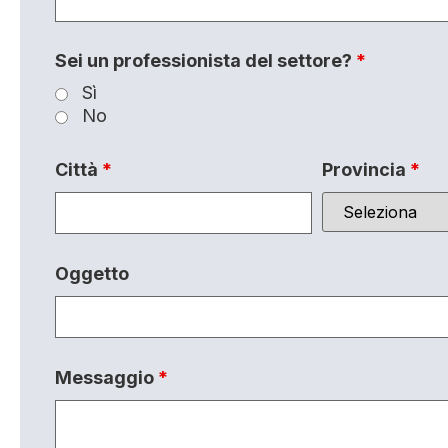
Sei un professionista del settore?
*
Sì
No
Città
*
Provincia
*
Oggetto
Messaggio
*