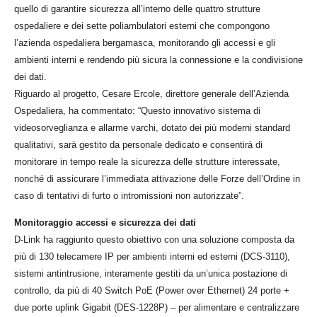
quello di garantire sicurezza all’interno delle quattro strutture
ospedaliere e dei sette poliambulatori esterni che compongono
l’azienda ospedaliera bergamasca, monitorando gli accessi e gli
ambienti interni e rendendo più sicura la connessione e la condivisione
dei dati.
Riguardo al progetto, Cesare Ercole, direttore generale dell’Azienda
Ospedaliera, ha commentato: “Questo innovativo sistema di
videosorveglianza e allarme varchi, dotato dei più moderni standard
qualitativi, sarà gestito da personale dedicato e consentirà di
monitorare in tempo reale la sicurezza delle strutture interessate,
nonché di assicurare l’immediata attivazione delle Forze dell’Ordine in
caso di tentativi di furto o intromissioni non autorizzate”.
Monitoraggio accessi e sicurezza dei dati
D-Link ha raggiunto questo obiettivo con una soluzione composta da
più di 130 telecamere IP per ambienti interni ed esterni (DCS-3110),
sistemi antintrusione, interamente gestiti da un’unica postazione di
controllo, da più di 40 Switch PoE (Power over Ethernet) 24 porte +
due porte uplink Gigabit (DES-1228P) – per alimentare e centralizzare