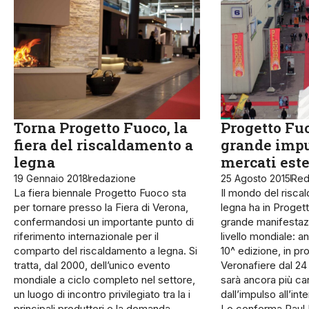
Torna Progetto Fuoco, la
Progetto Fu
fiera del riscaldamento a
grande impu
legna
mercati este
19 Gennaio 2018
redazione
25 Agosto 2015
Red
La fiera biennale Progetto Fuoco sta
Il mondo del risca
per tornare presso la Fiera di Verona,
legna ha in Proget
confermandosi un importante punto di
grande manifestazi
riferimento internazionale per il
livello mondiale: a
comparto del riscaldamento a legna. Si
10^ edizione, in p
tratta, dal 2000, dell’unico evento
Veronafiere dal 24 
mondiale a ciclo completo nel settore,
sarà ancora più car
un luogo di incontro privilegiato tra la i
dall’impulso all’int
principali produttori e la domanda
Lo conferma Raul Ba