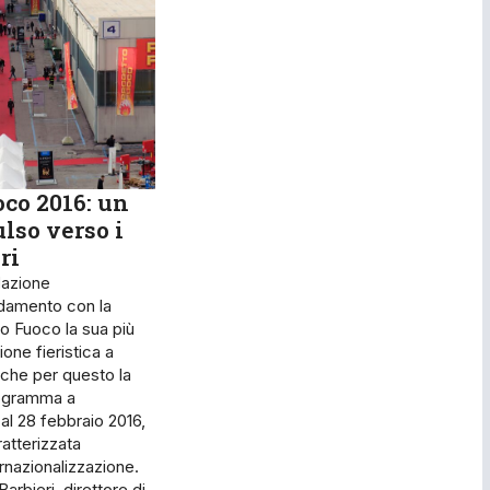
oco 2016: un
lso verso i
ri
azione
ldamento con la
to Fuoco la sua più
one fieristica a
nche per questo la
rogramma a
al 28 febbraio 2016,
atterizzata
ernazionalizzazione.
rbieri, direttore di