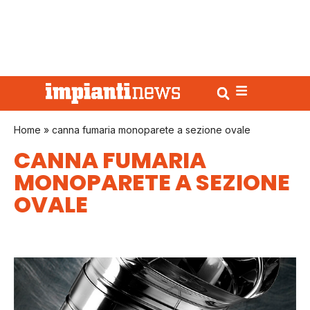
Home
»
canna fumaria monoparete a sezione ovale
CANNA FUMARIA
MONOPARETE A SEZIONE
OVALE