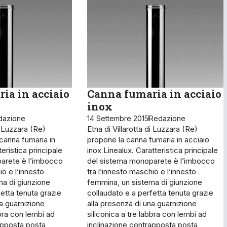
ia in acciaio
Canna fumaria in acciaio
inox
dazione
14 Settembre 2015
Redazione
di Luzzara (Re)
Etna di Villarotta di Luzzara (Re)
canna fumaria in
propone la canna fumaria in acciaio
teristica principale
inox Linealux. Caratteristica principale
arete è l’imbocco
del sistema monoparete è l’imbocco
io e l’innesto
tra l’innesto maschio e l’innesto
a di giunzione
femmina, un sistema di giunzione
etta tenuta grazie
collaudato e a perfetta tenuta grazie
na guarnizione
alla presenza di una guarnizione
bbra con lembi ad
siliconica a tre labbra con lembi ad
apposta posta
inclinazione contrapposta posta