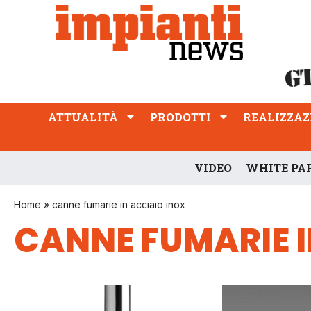
ATTUALITÀ
PRODOTTI
REALIZZAZIONI
PROFESSIONE
ATTUALITÀ
PRODOTTI
REALIZZAZ
VIDEO
WHITE PA
Home
»
canne fumarie in acciaio inox
CANNE FUMARIE I