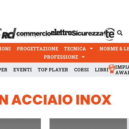
PROGETTAZIONE
TECNICA
NORME & LEGGI
IONI
PROGETTAZIONE
TECNICA
NORME & L
PROFESSIONE
IMPI
PER
EVENTI
TOP PLAYER
CORSI
LIBRI
AWA
N ACCIAIO INOX