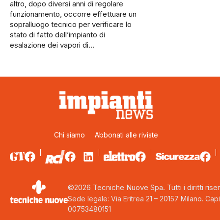
al­tro, dopo diversi anni di regola­re
funzionamento, occorre ef­fettuare un
sopralluogo tecni­co per verificare lo
stato di fatto dell’impianto di
esalazione dei vapori di…
Chi siamo
Abbonati alle riviste
©2026 Tecniche Nuove Spa. Tutti i diritti riser
Sede legale: Via Eritrea 21 – 20157 Milano. Capi
00753480151