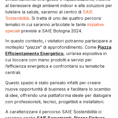
al benessere degli ambienti indoor e alle soluzioni per
tutelare la salute, saranno al centro di
SAIE
Sostenibilità
. Si tratta di uno dei quattro percorsi
tematici in cui saranno articolate le tante
iniziative
speciali
previste a SAIE Bologna 2024.
In questo contesto,
i visitatori potranno
partecipare
a
molteplici
“p
iazze
”
di approfondimento. C
ome
Piazza
Efficientamento Energetico
, un’area
espositiva in
cui toccare con mano prodotti e servizi per
l’efficienza energetica
e
confrontarsi su tematiche
centrali.
Questo spazio è stato pensato infatti per creare
nuove opportunità di business e facilitare lo scambio
di idee, offrendo una piattaforma ideale per dialogare
con professionisti, tecnici, progettisti e
installatori
.
A caratterizzare il percorso
SAIE S
ostenibilità ci
saranno anche
SAIE Serramenti
,
Piazza Finiture