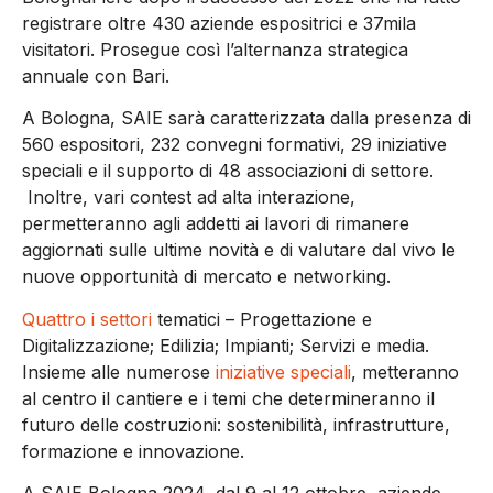
registrare
oltre 430 aziende espositrici e 37mila
visitatori. Prosegue così
l’alternanza strategica
annuale con Bari.
A Bologna, SAIE sarà caratterizzata dalla presenza
di
5
6
0 espositori
,
232
convegni formativi,
2
9
iniziative
speciali
e
il supporto di 48 associazioni di settore.
Inoltre,
vari
contest ad alta interazione,
permetteranno agli addetti ai lavori di rimanere
aggiornati sulle ultime novità e di valutare dal vivo le
nuove opportunità di mercato e networking
.
Quattro i settori
tematici
–
Progettazione e
Digitalizzazione
;
Edilizia
;
Impianti
;
Servizi e media
.
Insieme alle numerose
iniziative speciali
,
metteranno
al centro il cantiere e i temi che determineranno il
futuro delle costruzioni:
sostenibilità, infrastrutture,
formazione e innovazione.