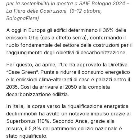
per la sostenibilità in mostra a SAIE Bologna 2024 –
La Fiera delle Costruzioni (9-12 ottobre,
BolognaFiere)
A oggi
in Europa
gli edifici determinano il
36% delle
emissioni Ghg (gas a effetto serra)
, confermando i
l
ruolo fondamentale del settore delle costruzioni
per il
raggiungimento degli obiettivi di decarbonizzazione.
Per questo, a
d aprile
,
l’Ue ha
approvat
o
la Direttiva
“C
ase Green
”
. Punta a ridurre il consumo energetico
e le
emissioni
clima-alteranti d
i case e palazzi entro il
2035. Così da
arrivare al 2050 alla completa
decarbonizzazione edilizia
.
In Italia
,
la
corsa verso la
riqualificazione energetica
degli immobil
i
ha avuto un notevole impulso
grazie al
Superbonus 110%
. S
econdo Ance
,
grazie alla
misura
,
il 5,8% del patrimonio edilizio
nazionale è
stato riqualificato
.