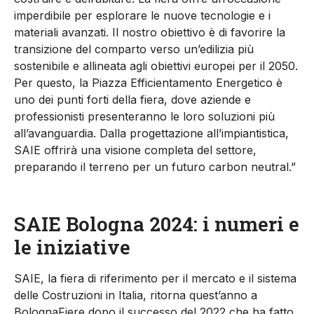
imperdibile per esplorare le nuove tecnologie e i
materiali avanzati.
Il nostro obiettivo è di favorire la
transizione del comparto verso
un’edilizia più
sostenibile e allineata agli obiettivi europei per il 2050
.
Per questo
, la
Piazza Efficientamento Energetico è
uno dei punti forti della fiera,
dove
aziende e
professionisti present
eranno
le
loro
soluzioni
più
all’avanguardia
. Dalla progettazione all’impiantistica,
SAIE offr
irà
una visione completa del settore,
preparando il terreno per un futuro
carbon
neutral
.
”
SAIE Bologna 2024
: i numeri e
le iniziative
SAIE,
la fiera di riferimento per il mercato e il sistema
delle Costruzioni in Italia, ritorna quest’anno a
BolognaFiere dopo il successo del 2022 che ha fatto