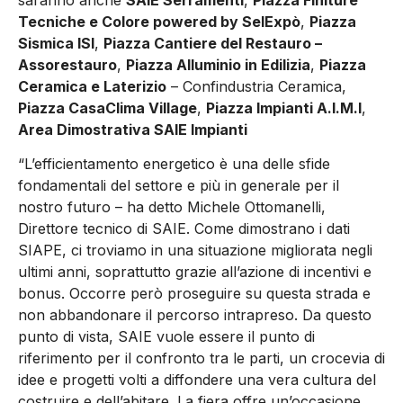
Tecniche e Colore
powered
by
SelExpò
,
Piazza
Sismica ISI
,
Piazza Cantiere del Restauro –
Assorestauro
,
Piazza Alluminio in Edilizia
,
Piazza
Ceramica e Laterizio
– Confindustria Ceramica,
Piazza CasaClima
Village
,
Piazza
Impianti A.I.M.I
,
Area Dimostrativa SAIE Impianti
“
L’efficie
ntamento energetico è una delle sfide
fondamentali del settore e più in generale
per il
nostro futuro
– ha detto
Michele Ottomanelli,
Direttore tecnico di SAIE.
Come dimostrano i dati
SIAPE, ci troviamo in una situazione
migliorata
negli
ultimi anni, soprattutto grazie all’azione di incentivi e
bonus.
O
ccorre
però
proseguire su questa strada e
non abbandonare il percorso intrapreso. Da questo
punto di vista,
SAIE
vuole essere il punto di
riferimento per il confronto tra le parti, un crocevia di
idee e progetti volti a
diffondere una vera
cultura
del
costruire e
dell’abitare. La fiera
offre un’occasione