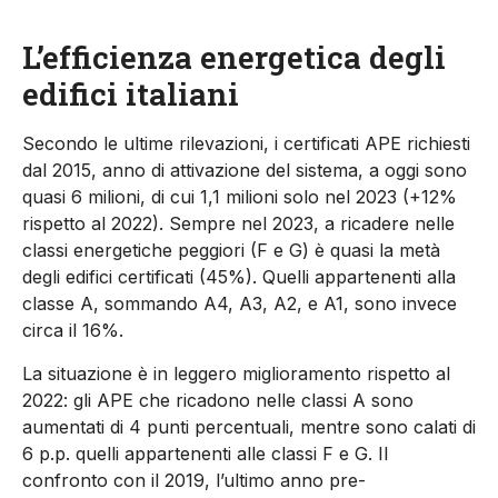
L
’
efficienza energetica degli
edifici italiani
Secondo le ultime rilevazioni,
i certificati AP
E
richiesti
dal 2015
,
anno di attivazione del sistema
, a oggi
sono
quasi
6 milioni
, di cui
1,1 milioni solo nel 2023 (+12%
rispetto al 2022). Sempre n
el 2023
,
a ricadere nelle
classi energetiche peggiori (
F
e
G
)
è
quasi la metà
degli edifici certificati
(
45
%
)
.
Quelli appartenenti alla
classe
A
, sommando
A4, A3, A2, e A1
,
sono
invece
circa
il
1
6
%
.
La situazione è in leggero miglioramento
rispetto al
2022
:
gli APE che ricadono nelle classi A sono
aumentati di 4 p
unti percentuali
,
mentre sono calat
i
di
6 p.p. quelli appartenenti alle classi F e G
.
I
l
confronto
con il
2019, l’ultimo anno
pre
-