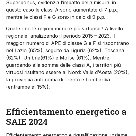
Superbonus
, evidenzia l’impatto della misura
: in
questo caso
le classi A sono aumentate di 7 p.p.,
mentre le classi F e G sono in calo di 9 p.p.
Quali sono le regioni
meno e più
virtuose?
A livello
regionale,
analizzando il periodo 2015 – 2023,
il
maggior numero di
APE di classe G e F
si riscontrano
nel
Lazio
(65%)
,
seguito da
Liguria
(6
2
%)
,
Toscana
(62%),
Umbria
(61%)
e
Molise
(6
1
%)
.
Mentre
,
guardando alla
somma delle classi A,
i territori
più
virtuos
i
risultano
essere al Nord:
Valle d’Aosta
(
20
%)
,
l
a
provinc
ia autonoma
di Trento
e
Lombardia
(
entrambe al
15%)
.
Efficientamento energetico
a
SAIE 2024
Efficientamento energetico e riqualificazione, insieme