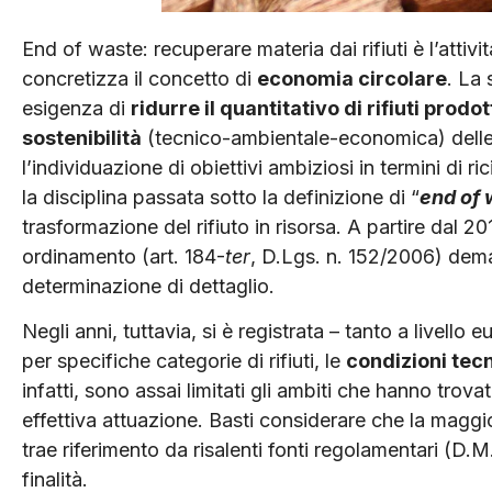
End of waste: recuperare materia dai rifiuti è l’attiv
concretizza il concetto di
economia circolare
. La
esigenza di
ridurre il quantitativo di rifiuti prodot
sostenibilità
(tecnico-ambientale-economica) delle 
l’individuazione di obiettivi ambiziosi in termini di 
la disciplina passata sotto la definizione di “
end of 
trasformazione del rifiuto in risorsa. A partire dal 2
ordinamento (art. 184-
ter
, D.Lgs. n. 152/2006) dema
determinazione di dettaglio.
Negli anni, tuttavia, si è registrata – tanto a livello 
per specifiche categorie di rifiuti, le
condizioni tecn
infatti, sono assai limitati gli ambiti che hanno tro
effettiva attuazione. Basti considerare che la maggior
trae riferimento da risalenti fonti regolamentari (D.M
finalità.