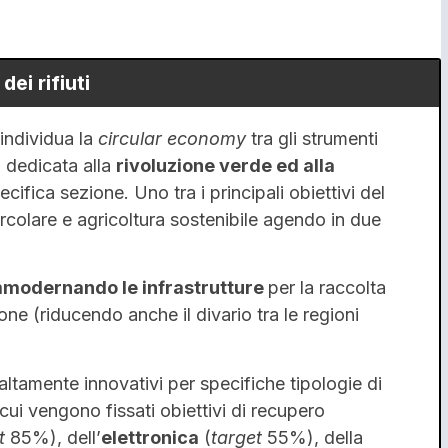
dei rifiuti
individua la
circular economy
tra gli strumenti
2
dedicata alla
rivoluzione verde ed alla
ifica sezione. Uno tra i principali obiettivi del
rcolare e agricoltura sostenibile agendo in due
mmodernando le infrastrutture
per la raccolta
stione (riducendo anche il divario tra le regioni
altamente innovativi per specifiche tipologie di
er cui vengono fissati obiettivi di recupero
t
85%), dell’
elettronica
(
target
55%), della