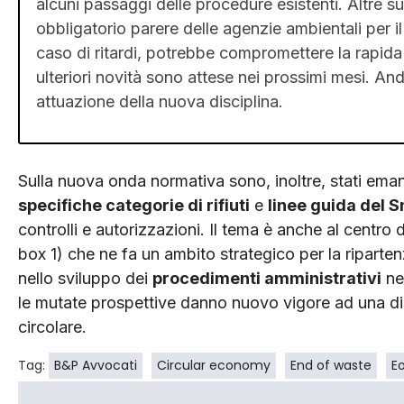
alcuni passaggi delle procedure esistenti. Altre s
obbligatorio parere delle agenzie ambientali per il 
caso di ritardi, potrebbe compromettere la rapida 
ulteriori novità sono attese nei prossimi mesi. A
attuazione della nuova disciplina.
Sulla nuova onda normativa sono, inoltre, stati emana
specifiche categorie di rifiuti
e
linee guida del 
controlli e autorizzazioni. Il tema è anche al centro 
box 1) che ne fa un ambito strategico per la ripartenz
nello sviluppo dei
procedimenti amministrativi
nec
le mutate prospettive danno nuovo vigore ad una dis
circolare.
Tag:
B&P Avvocati
Circular economy
End of waste
E