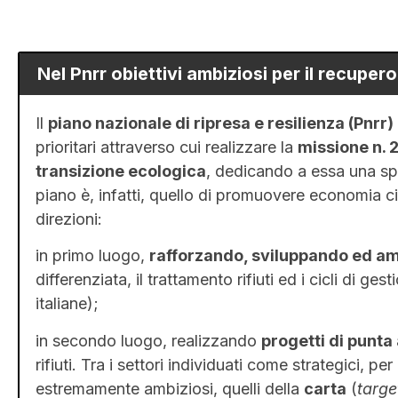
Nel Pnrr obiettivi ambiziosi per il recupero 
Il
piano nazionale di ripresa e resilienza (Pnrr)
prioritari attraverso cui realizzare la
missione n. 
transizione ecologica
, dedicando a essa una spec
piano è, infatti, quello di promuovere economia ci
direzioni:
in primo luogo,
rafforzando, sviluppando ed a
differenziata, il trattamento rifiuti ed i cicli di ge
italiane);
in secondo luogo, realizzando
progetti di punta
rifiuti. Tra i settori individuati come strategici, p
estremamente ambiziosi, quelli della
carta
(
targe