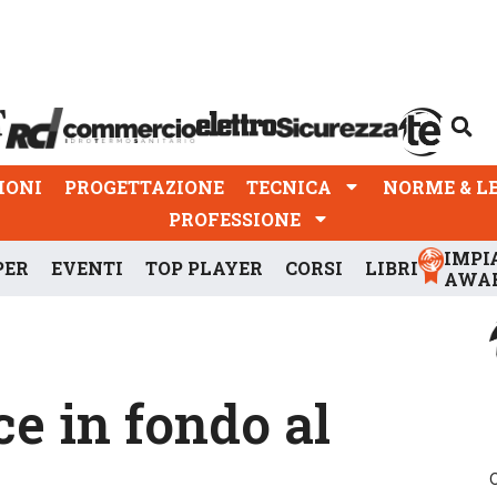
PROGETTAZIONE
TECNICA
NORME & LEGGI
IONI
PROGETTAZIONE
TECNICA
NORME & L
PROFESSIONE
IMPI
PER
EVENTI
TOP PLAYER
CORSI
LIBRI
AWA
ce in fondo al