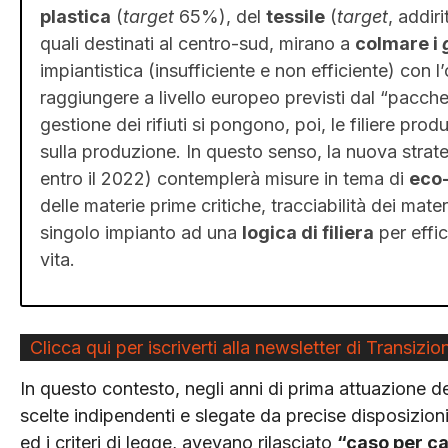
plastica
(
target
65%), del
tessile
(
target
, addiri
quali destinati al centro-sud, mirano a
colmare i
impiantistica (insufficiente e non efficiente) con l
raggiungere a livello europeo previsti dal “pacche
gestione dei rifiuti si pongono, poi, le filiere pr
sulla produzione. In questo senso, la nuova strat
entro il 2022) contemplerà misure in tema di
eco-
delle materie prime critiche, tracciabilità dei mater
singolo impianto ad una
logica di filiera
per effic
vita.
Clicca qui per iscriverti alla newsletter di Transizion
In questo contesto, negli anni di prima attuazione de
scelte indipendenti e slegate da precise disposizioni
ed i criteri di legge, avevano rilasciato
“caso per c