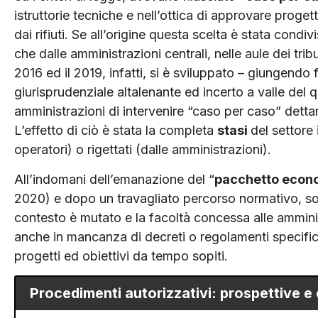
istruttorie tecniche e nell’ottica di approvare proget
dai rifiuti. Se all’origine questa scelta è stata condi
che dalle amministrazioni centrali, nelle aule dei tribu
2016 ed il 2019, infatti, si è sviluppato – giungendo 
giurisprudenziale altalenante ed incerto a valle del qu
amministrazioni di intervenire “caso per caso” dettand
L’effetto di ciò è stata la completa
stasi
del settore 
operatori) o rigettati (dalle amministrazioni).
All’indomani dell’emanazione del “
pacchetto econo
2020) e dopo un travagliato percorso normativo, so
contesto è mutato e la facoltà concessa alle amminis
anche in mancanza di decreti o regolamenti specifici 
progetti ed obiettivi da tempo sopiti.
Procedimenti autorizzativi: prospettive e c