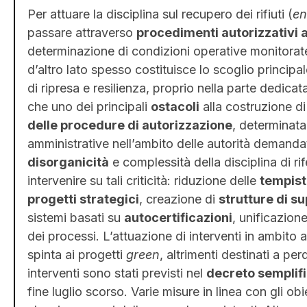
Per attuare la disciplina sul recupero dei rifiuti (
en
passare attraverso
procedimenti autorizzativi 
determinazione di condizioni operative monitorate 
d’altro lato spesso costituisce lo scoglio principa
di ripresa e resilienza, proprio nella parte dedicat
che uno dei principali
ostacoli
alla costruzione di 
delle procedure di autorizzazione
, determinat
amministrative nell’ambito delle autorità demandat
disorganicità
e complessità della disciplina di r
intervenire su tali criticità: riduzione delle
tempist
progetti strategici
, creazione di
strutture di s
sistemi basati su
autocertificazioni
, unificazion
dei processi. L’attuazione di interventi in ambito
spinta ai progetti
green
, altrimenti destinati a pe
interventi sono stati previsti nel
decreto semplific
fine luglio scorso. Varie misure in linea con gli ob