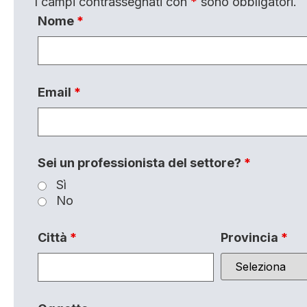
I campi contrassegnati con
*
sono obbligatori.
Nome
*
Email
*
Sei un professionista del settore?
*
Sì
No
Città
*
Provincia
*