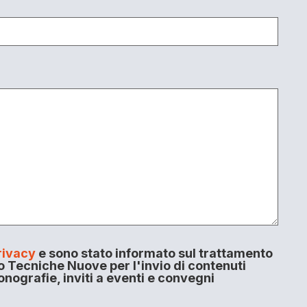
rivacy
e sono stato informato sul trattamento
o Tecniche Nuove per l'invio di contenuti
onografie, inviti a eventi e convegni