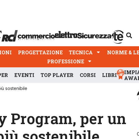
PROGETTAZIONE
TECNICA
NORME & LEGGI
IONI
PROGETTAZIONE
TECNICA
NORME & L
PROFESSIONE
IMPI
PER
EVENTI
TOP PLAYER
CORSI
LIBRI
AWA
ù sostenibile
y Program, per un
più sostenibile