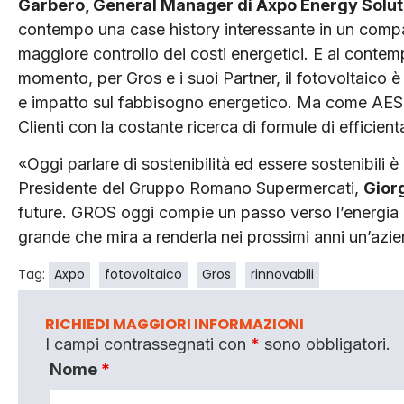
Garbero, General Manager di Axpo Energy Soluti
contempo una case history interessante in un compar
maggiore controllo dei costi energetici. E al contemp
momento, per Gros e i suoi Partner, il fotovoltaico è
e impatto sul fabbisogno energetico. Ma come AESI 
Clienti con la costante ricerca di formule di efficie
«Oggi parlare di sostenibilità ed essere sostenibili è
Presidente del Gruppo Romano Supermercati,
Gior
future. GROS oggi compie un passo verso l’energia r
grande che mira a renderla nei prossimi anni un’azie
Tag:
Axpo
fotovoltaico
Gros
rinnovabili
RICHIEDI MAGGIORI INFORMAZIONI
I campi contrassegnati con
*
sono obbligatori.
Nome
*