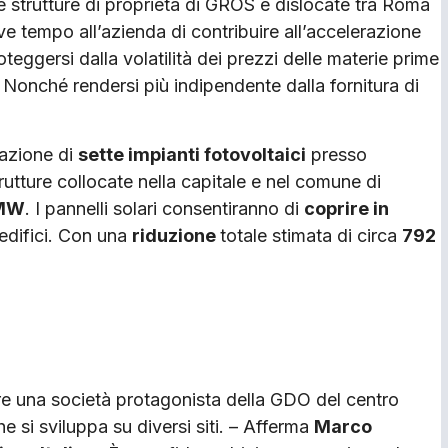
e strutture di proprietà di GROS e dislocate tra Roma
ve tempo all’azienda di contribuire all’accelerazione
ggersi dalla volatilità dei prezzi delle materie prime
Nonché rendersi più indipendente dalla fornitura di
zazione di
sette impianti fotovoltaici
presso
trutture collocate nella capitale e nel comune di
 MW
. I pannelli solari consentiranno di
coprire in
 edifici. Con una
riduzione
totale stimata di circa
792
re una società protagonista della GDO del centro
e si sviluppa su diversi siti. – Afferma
Marco