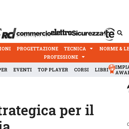
PROGETTAZIONE
TECNICA
NORME & LEGGI
IONI
PROGETTAZIONE
TECNICA
NORME & L
PROFESSIONE
IMPI
PER
EVENTI
TOP PLAYER
CORSI
LIBRI
AWA
rategica per il
ia