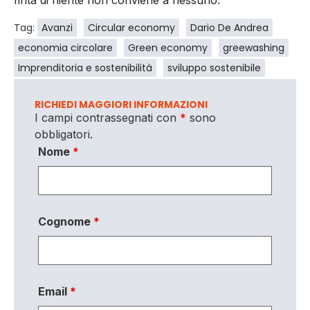
finta di niente non conviene a nessuno.
Tag:
Avanzi
Circular economy
Dario De Andrea
economia circolare
Green economy
greewashing
Imprenditoria e sostenibilità
sviluppo sostenibile
RICHIEDI MAGGIORI INFORMAZIONI
I campi contrassegnati con
*
sono
obbligatori.
Nome
*
Cognome
*
Email
*