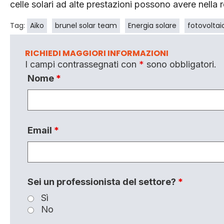
celle solari ad alte prestazioni possono avere nella 
Tag:
Aiko
brunel solar team
Energia solare
fotovoltai
RICHIEDI MAGGIORI INFORMAZIONI
I campi contrassegnati con
*
sono obbligatori.
Nome
*
Email
*
Sei un professionista del settore?
*
Sì
No