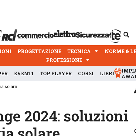
PROGETTAZIONE
TECNICA
NORME & LEGGI
IONI
PROGETTAZIONE
TECNICA
NORME & L
PROFESSIONE
IMPI
PER
EVENTI
TOP PLAYER
CORSI
LIBRI
AWA
ia solare
nge 2024: soluzioni
ia solare