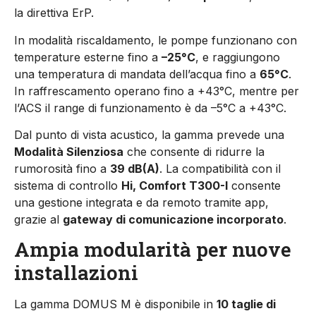
la
direttiva
ErP.
In
modalità
riscaldamento,
le
pompe
funzionano
con
temperature
esterne
fino
a
–
25°
C
,
e
raggiungono
una
temperatura
di
mandata
dell’acqua
fino
a
65°
C
.
In
raffrescamento
operano
fino
a +
43°
C,
mentre
per
l’ACS
il
range
di
funzionamento
è
da –
5°
C
a +
43°
C.
Dal
punto
di
vista
acustico,
la
gamma
prevede
una
Modalità
Silenziosa
che
consente
di
ridurre
la
rumorosità
fino
a
39
dB(
A)
.
La
compatibilità
con
il
sistema
di
controllo
Hi,
Comfort
T300-
I
consente
una
gestione
integrata
e
da
remoto
tramite
app,
grazie
al
gateway
di
comunicazione
incorporato
.
Ampia
modularità
per
nuove
installazioni
La
gamma
DOMUS
M
è
disponibile
in
10
taglie
di