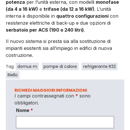
potenza
per
l’unità
esterna,
con
modelli
monofase
(
da
4
a
16
kW)
e
trifase (
da
12
a
16
kW)
.
L’unità
interna
è
disponibile
in
quattro
configurazioni
con
resistenze
elettriche
di
back-
up
e
due
opzioni
di
serbatoio
per
ACS (
190
o
240
litri)
.
Il
nuovo
sistema
si
presta
sia
alla
sostituzione
di
impianti
esistenti
sia
all’impiego
in
edifici
di
nuova
costruzione.
Tag:
domus m
pompe di calore
refrigerante R32
Riello
RICHIEDI MAGGIORI INFORMAZIONI
I campi contrassegnati con
*
sono
obbligatori.
Nome
*