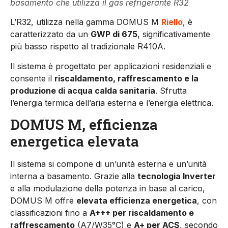
basamento che utilizza il gas refrigerante R32
L’R32, utilizza nella gamma DOMUS M
Riello
, è
c
aratterizzato
da
un
GWP
di
675
,
significativamente
più
basso
rispetto
al
tradizionale
R410A.
Il
sistema
è
progettato
per
applicazioni
residenziali
e
consente
il
riscaldamento,
raffrescamento e
la
produzione
di
acqua
calda
sanitaria
.
Sfrutta
l’energia
termica
dell’aria
esterna
e
l’energia
elettrica.
DOMUS M, efficienza
energetica
elevata
Il
sistema
si
compone
di
un’unità
esterna
e
un’unità
interna
a
basamento.
Grazie
alla
tecnologia
Inverter
e
alla
modulazione
della
potenza
in
base
al
carico,
DOMUS
M
offre
elevata
efficienza
energetica
,
con
classificazioni
fino
a
A+++
per
riscaldamento
e
raffrescamento
(
A7/
W35°
C)
e
A+
per
ACS
,
secondo