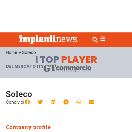
Home
»
Soleco
I TOP
PLAYER
DEL MERCATO ITS
Soleco
Condividi
Company profile