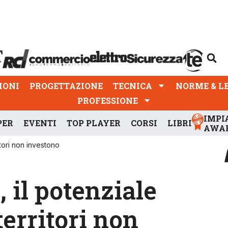
PROGETTAZIONE
TECNICA
NORME & LEGGI
IONI
PROGETTAZIONE
TECNICA
NORME & L
PROFESSIONE
IMPI
PER
EVENTI
TOP PLAYER
CORSI
LIBRI
AWA
itori non investono
 il potenziale
territori non