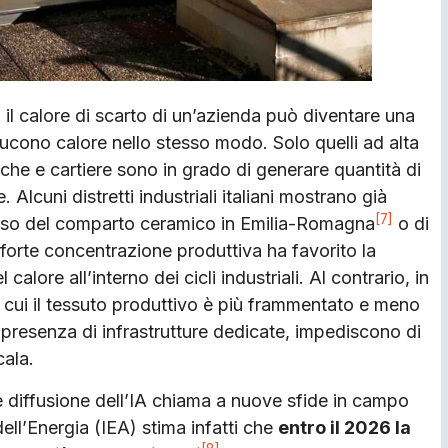
i: il calore di scarto di un’azienda può diventare una
roducono calore nello stesso modo. Solo quelli ad alta
iche e cartiere sono in grado di generare quantità di
Alcuni distretti industriali italiani mostrano già
[7]
 caso del comparto ceramico in Emilia-Romagna
o di
forte concentrazione produttiva ha favorito la
alore all’interno dei cicli industriali. Al contrario, in
in cui il tessuto produttivo è più frammentato e meno
 presenza di infrastrutture dedicate, impediscono di
cala.
ente diffusione dell’IA chiama a nuove sfide in campo
dell’Energia (IEA) stima infatti che
entro il 2026 la