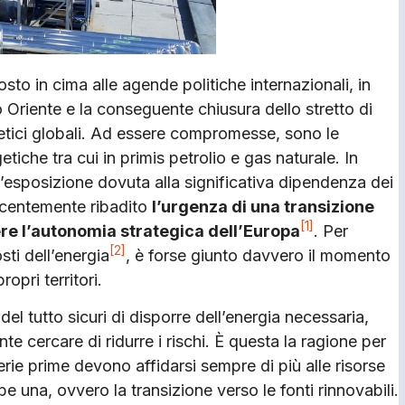
to in cima alle agende politiche internazionali, in
o Oriente e la conseguente chiusura dello stretto di
tici globali. Ad essere compromesse, sono le
tiche tra cui in primis petrolio e gas naturale. In
l’esposizione dovuta alla significativa dipendenza dei
recentemente ribadito
l’urgenza di una transizione
[1]
ere l’autonomia strategica dell’Europa
. Per
[2]
sti dell’energia
, è forse giunto davvero il momento
ropri territori.
el tutto sicuri di disporre dell’energia necessaria,
e cercare di ridurre i rischi. È questa la ragione per
ie prime devono affidarsi sempre di più alle risorse
e una, ovvero la transizione verso le fonti rinnovabili.