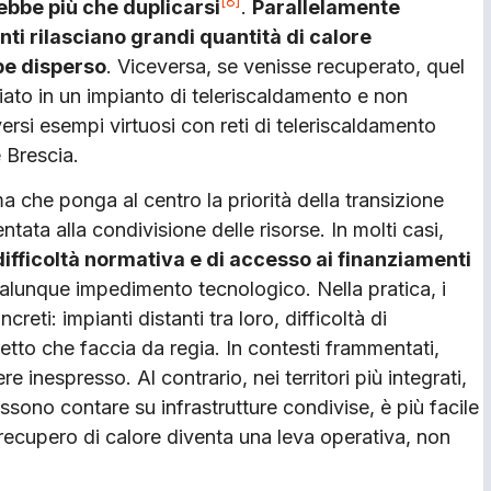
[8]
ebbe più che duplicarsi
.
Parallelamente
ti rilasciano grandi quantità di calore
be disperso
. Viceversa, se venisse recuperato, quel
ato in un impianto di teleriscaldamento e non
diversi esempi virtuosi con reti di teleriscaldamento
e Brescia.
 che ponga al centro la priorità della transizione
ntata alla condivisione delle risorse. In molti casi,
difficoltà normativa e di accesso ai finanziamenti
alunque impedimento tecnologico. Nella pratica, i
reti: impianti distanti tra loro, difficoltà di
to che faccia da regia. In contesti frammentati,
 inespresso. Al contrario, nei territori più integrati,
ssono contare su infrastrutture condivise, è più facile
il recupero di calore diventa una leva operativa, non