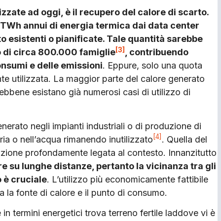
zate ad oggi, è il recupero del calore di scarto.
 TWh annui di energia termica dai data center
to esistenti o pianificate. Tale quantità sarebbe
[3]
o di circa 800.000 famiglie
, contribuendo
consumi e delle emissioni
. Eppure, solo una quota
nte utilizzata. La maggior parte del calore generato
sebbene esistano già numerosi casi di utilizzo di
nerato negli impianti industriali o di produzione di
[4]
aria o nell’acqua rimanendo inutilizzato
. Quella del
luzione profondamente legata al contesto. Innanzitutto
are su lunghe distanze, pertanto la vicinanza tra gli
o è cruciale
. L’utilizzo più economicamente fattibile
ra la fonte di calore e il punto di consumo.
 in termini energetici trova terreno fertile laddove vi è