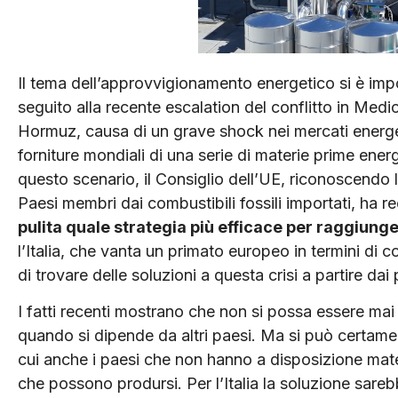
Il tema dell’approvvigionamento energetico si è impos
seguito alla recente escalation del conflitto in Medi
Hormuz, causa di un grave shock nei mercati energe
forniture mondiali di una serie di materie prime energe
questo scenario, il Consiglio dell’UE, riconoscendo 
Paesi membri dai combustibili fossili importati, ha 
pulita quale strategia più efficace per raggiung
l’Italia, che vanta un primato europeo in termini di co
di trovare delle soluzioni a questa crisi a partire dai p
I fatti recenti mostrano che non si possa essere mai d
quando si dipende da altri paesi. Ma si può certament
cui anche i paesi che non hanno a disposizione mater
che possono prodursi. Per l’Italia la soluzione sarebb