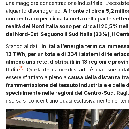
una maggiore concentrazione industriale. L’ecosiste
alquanto disomogeneo.
A fronte di circa 5,2 milion
concentrano per circa la metà nella parte setten
realtà del Nord Italia sono per circa il 26,5% nel
del Nord-Est. Seguono il Sud Italia (23%), il Cent
Stando ai dati,
in Italia l’energia termica immessa
13 TWh, per un totale di 334 i sistemi di teleris
almeno una rete, distribuiti in 13 regioni e pro
[6]
Italia
. Quella del calore di scarto è una risorsa da
essere sfruttato a pieno a
causa della distanza tra
frammentazione del tessuto industriale e delle di
specialmente nelle regioni del Centro-Sud
. Ragi
risorsa si concentrano quasi esclusivamente nei territ