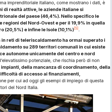
ma imprenditoriale italiano, come mostrano i dati, è
i di realtà attive, le aziende italiane si
trionale del paese (46,4%). Nello specifico le
le regioni del Nord-Ovest e per il 19,9% in quella
[5]
ro (20,5%) e infine le Isole (10,1%)
.
 in reti di teleriscaldamento ha ormai superato i
caldamento su 289 territori comunali in cui esiste
vince autonome unicamente del centro e nord
ll’elevatissimo potenziale, che rischia però di non
 impianti, della mancanza di coordinamento, della
fficoltà di accesso ai finanziamenti,
one per cui ad oggi gli esempi di impiego di questa
ori del Nord Italia.