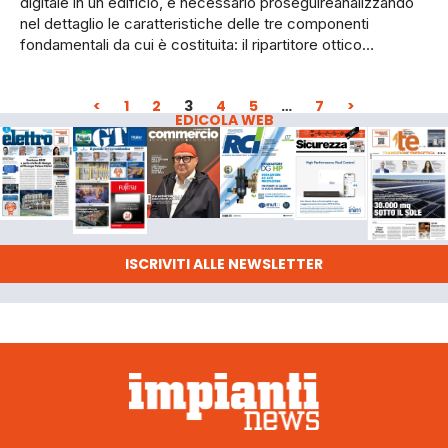
digitale in un edificio, è necessa­rio proseguireanalizzando
nel dettaglio le caratteristiche delle tre componenti
fondamentali da cui è costituita: il ripartitore otti­co…
<
1
2
3
4
5
…
7
>
EDICOLA WEB
ISCRIVITI ALLE NEWSLETTER