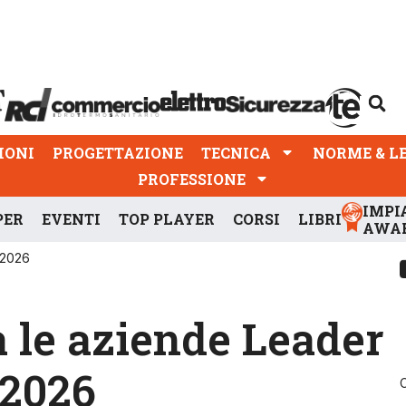
PROGETTAZIONE
TECNICA
NORME & LEGGI
IONI
PROGETTAZIONE
TECNICA
NORME & L
PROFESSIONE
IMPI
PER
EVENTI
TOP PLAYER
CORSI
LIBRI
AWA
à 2026
a le aziende Leader
 2026