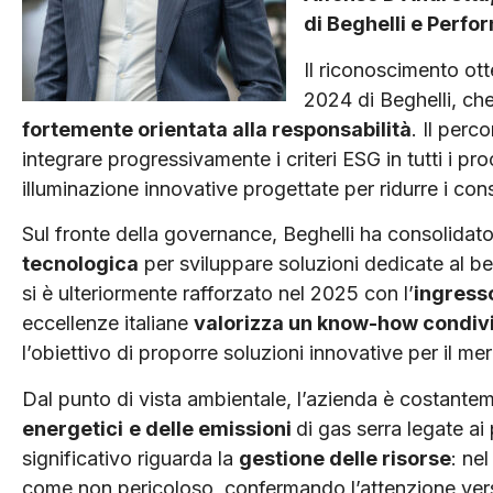
di Beghelli e Perfo
Il riconoscimento otten
2024 di Beghelli, che
fortemente orientata alla responsabilità
. Il perc
integrare progressivamente i criteri ESG in tutti i pr
illuminazione innovative progettate per ridurre i con
Sul fronte della governance, Beghelli ha consolidat
tecnologica
per sviluppare soluzioni dedicate al b
si è ulteriormente rafforzato nel 2025 con l’
ingress
eccellenze italiane
valorizza un know-how condiv
l’obiettivo di proporre soluzioni innovative per il me
Dal punto di vista ambientale, l’azienda è costant
energetici
e delle emissioni
di gas serra legate ai
significativo riguarda la
gestione delle risorse
: nel
come non pericoloso, confermando l’attenzione vers