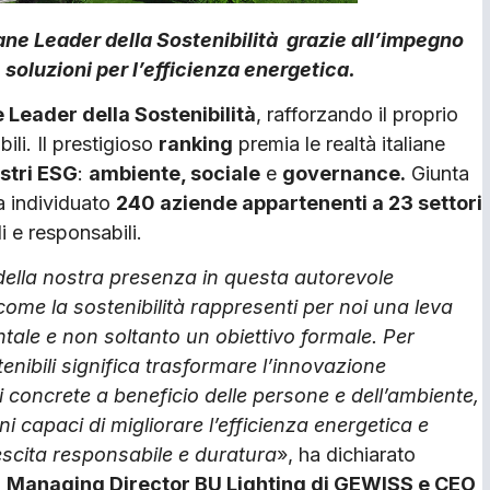
iane Leader della Sostenibilità grazie all’impegno
 soluzioni per l’efficienza energetica.
e Leader della Sostenibilità
, rafforzando il proprio
ili. Il prestigioso
ranking
premia le realtà italiane
astri ESG
:
ambiente, sociale
e
governance.
Giunta
ha individuato
240 aziende appartenenti a 23 settori
i e responsabili.
della nostra presenza in questa autorevole
come la sostenibilità rappresenti per noi una leva
tale e non soltanto un obiettivo formale. Per
tenibili significa trasformare l’innovazione
i concrete a beneficio delle persone e dell’ambiente,
i capaci di migliorare l’efficienza energetica e
cita responsabile e duratura
», ha dichiarato
, Managing Director BU Lighting di GEWISS e CEO