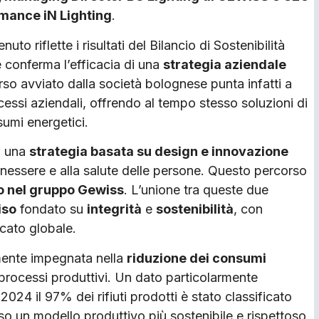
rmance iN Lighting
.
uto riflette i risultati del Bilancio di Sostenibilità
 conferma l’efficacia di una
strategia aziendale
orso avviato dalla società bolognese punta infatti a
ocessi aziendali, offrendo al tempo stesso soluzioni di
sumi energetici.
o una
strategia basata su design e innovazione
enessere e alla salute delle persone. Questo percorso
o nel gruppo Gewiss
. L’unione tra queste due
iso
fondato su
integrità
e
sostenibilità
, con
rcato globale.
emente impegnata nella
riduzione dei consumi
 processi produttivi. Un dato particolarmente
 2024 il 97% dei rifiuti prodotti è stato classificato
o un modello produttivo più sostenibile e rispettoso