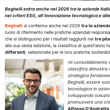
Beghelli entra anche nel 2026 tra le aziende ital
nei criteri ESG, all’innovazione tecnologica e alle
Beghelli
si conferma anche nel 2026
tra le aziend
ruolo di riferimento nelle pratiche aziendali responsab
che si distinguono per i risultati raggiunti nei
tre pil
alla sua sesta edizione, la classifica di quest’anno 
differenti
, selezionate per le loro pratiche sostenibil
«
Il consolidamento 
classifica dimostra 
strategica fondamen
Beghelli, essere sos
tecnologica in azion
sviluppando soluzion
promuovere una cres
Alfonso D’Andretta