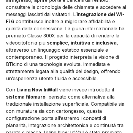
all’ingresso, aprire porte e cancelli da remoto,
consultare la cronologia delle chiamate e accedere ai
messaggi lasciati dai visitatori. L’
integrazione del Wi-
Fi 6
contribuisce inoltre a migliorare affidabilità e
qualità della connessione. La giuria internazionale ha
premiato Classe 300X per la capacità di rendere la
videocitofonia più
semplice, intuitiva e inclusiva
,
attraverso un linguaggio estetico essenziale e
contemporaneo. Il progetto interpreta la visione di
BTicino di una tecnologia evoluta, immediata e
strettamente legata alla qualità del design, offrendo
un’esperienza utente fluida e accessibile.
Con
Living Now InWall
viene invece introdotto il
sistema filomuro
, pensato come alternativa alla
tradizionale installazione superficiale. Compatibile sia
con muratura sia con cartongesso, questa
configurazione porta all’estremo i concetti di
planarità, integrazione architettonica e continuità tra
parete e placca. Living Now InWall è stato premiato