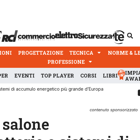
PROGETTAZIONE
TECNICA
NORME & LEGGI
IONI
PROGETTAZIONE
TECNICA
NORME & L
PROFESSIONE
IMPI
PER
EVENTI
TOP PLAYER
CORSI
LIBRI
AWA
sistemi di accumulo energetico più grande d’Europa
contenuto sponsorizzato
l salone