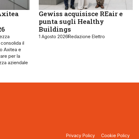
Axitea
Gewiss acquisisce REair e
punta sugli Healthy
26
Buildings
rezza
1 Agosto 2026
Redazione Elettro
 consolida il
o Axitea e
are per la
ezza aziendale
Privacy Policy
Cookie Policy