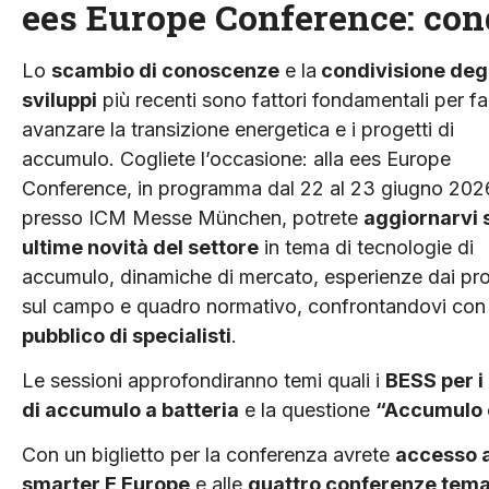
ees Europe Conference: co
Lo
scambio di conoscenze
e la
condivisione degl
sviluppi
più recenti sono fattori fondamentali per fa
avanzare la transizione energetica e i progetti di
accumulo. Cogliete l’occasione: alla ees Europe
Conference, in programma dal 22 al 23 giugno 202
presso ICM Messe München, potrete
aggiornarvi 
ultime novità del settore
in tema di tecnologie di
accumulo, dinamiche di mercato, esperienze dai pro
sul campo e quadro normativo, confrontandovi con
pubblico di specialisti
.
Le sessioni approfondiranno temi quali i
BESS per i
di accumulo a batteria
e la questione
“Accumulo 
Con un biglietto per la conferenza avrete
accesso a 
smarter E Europe
e alle
quattro conferenze tema