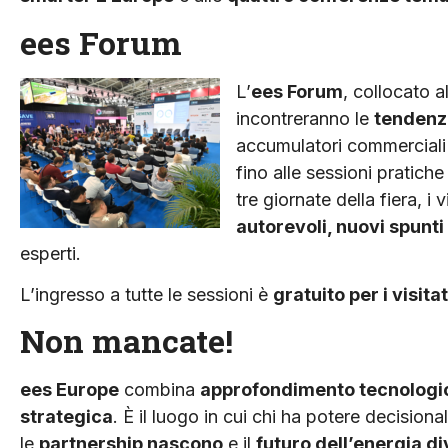
ees Forum
L’
ees Forum
, collocato a
incontreranno le
tendenze
accumulatori commerciali e
fino alle sessioni pratiche 
tre giornate della fiera, i
autorevoli, nuovi spunt
esperti.
L’ingresso a tutte le sessioni è
gratuito per i visit
Non mancate!
ees Europe
combina
approfondimento tecnologic
strategica
. È il luogo in cui chi ha potere decisio
le
partnership nascono
e il
futuro dell’energia di