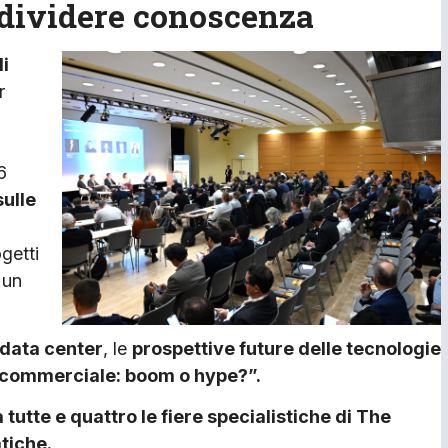
ndividere conoscenza
i
r
6
sulle
getti
 un
 data center
, le
prospettive future delle tecnologie
commerciale: boom o hype?”.
tutte e quattro le fiere specialistiche di The
tiche.