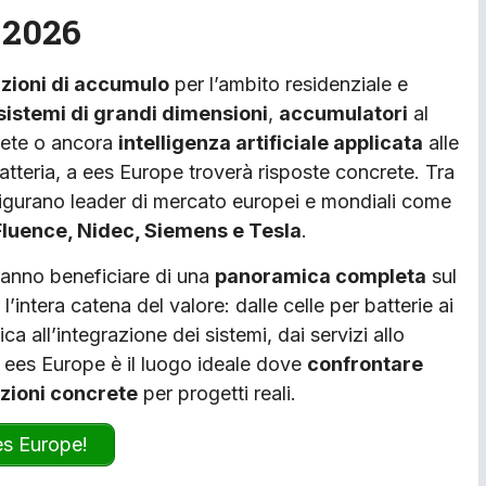
 2026
uzioni di accumulo
per l’ambito residenziale e
sistemi di grandi dimensioni
,
accumulatori
al
 rete o ancora
intelligenza artificiale applicata
alle
atteria, a ees Europe troverà risposte concrete. Tra
 figurano leader di mercato europei e mondiali come
Fluence, Nidec, Siemens e Tesla
.
tranno beneficiare di una
panoramica completa
sul
’intera catena del valore: dalle celle per batterie ai
a all’integrazione dei sistemi, dai servizi allo
li. ees Europe è il luogo ideale dove
confrontare
uzioni concrete
per progetti reali.
es Europe!