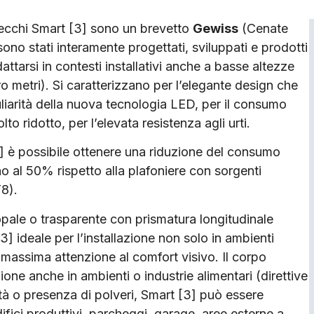
ecchi Smart [3] sono un brevetto
Gewiss
(Cenate
ono stati interamente progettati, sviluppati e prodotti
adattarsi in contesti installativi anche a basse altezze
ro metri). Si caratterizzano per l’elegante design che
uliarità della nuova tecnologia LED, per il consumo
to ridotto, per l’elevata resistenza agli urti.
 è possibile ottenere una riduzione del consumo
no al 50% rispetto alla plafoniere con sorgenti
T8).
ale o trasparente con prismatura longitudinale
] ideale per l’installazione non solo in ambienti
la massima attenzione al comfort visivo. Il corpo
one anche in ambienti o industrie alimentari (direttive
tà o presenza di polveri, Smart [3] può essere
ifici produttivi, parcheggi, garage, aree esterne a