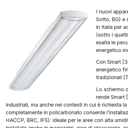
I nuovi appar
Sotto, BG) e s
in Italia per 
(sotto i quatt
esalta le pec
energetico mol
Con Smart [3]
energetico fi
tradizionali (
Lo schermo op
rende Smart [3
industriali, ma anche nei contesti in cui è richiesta 
completamente in policarbonato consente l’installazi
HACCP, BRC, IFS): ideale per le aree con alta umidi
installato anche in magazzini, aree di stoccaggio, ed