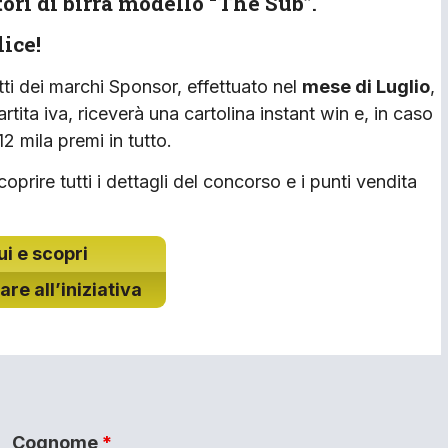
atori di birra modello “The Sub”
.
ice!
tti dei marchi Sponsor, effettuato nel
mese di Luglio
,
artita iva, riceverà una cartolina instant win e, in caso
 12 mila premi in tutto.
oprire tutti i dettagli del concorso e i punti vendita
ui e scopri
re all’iniziativa
Cognome
*