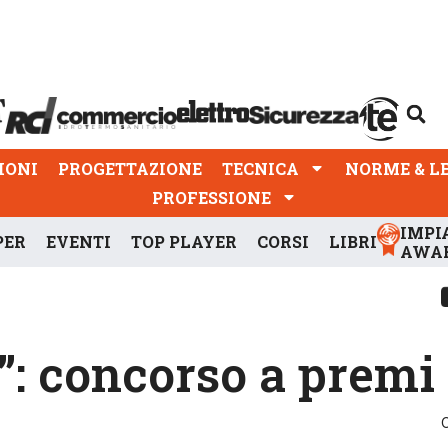
PROGETTAZIONE
TECNICA
NORME & LEGGI
IONI
PROGETTAZIONE
TECNICA
NORME & L
PROFESSIONE
IMPI
PER
EVENTI
TOP PLAYER
CORSI
LIBRI
AWA
a”: concorso a premi