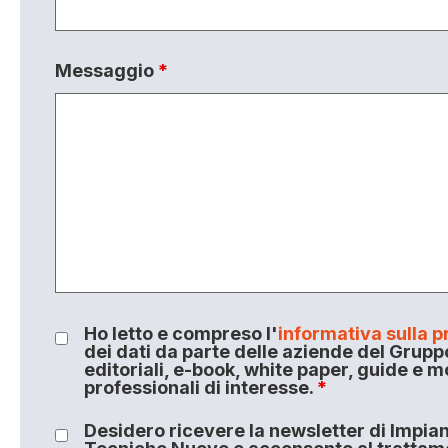
Messaggio
*
Ho letto e compreso l'
informativa sulla p
dei dati da parte delle aziende del Grupp
editoriali, e-book, white paper, guide e m
professionali di interesse.
*
Desidero ricevere la newsletter di Impiant