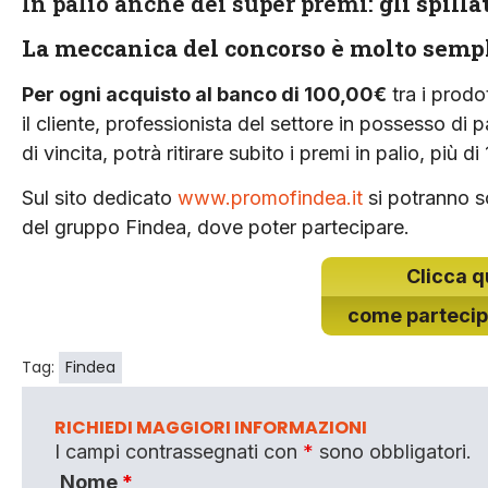
In palio anche dei super premi:
gli spill
La meccanica del concorso è molto sempl
Per ogni acquisto al banco di 100,00€
tra i prodo
il cliente, professionista del settore in possesso di p
di vincita, potrà ritirare subito i premi in palio, più di
Sul sito dedicato
www.promofindea.it
si potranno sc
del gruppo Findea, dove poter partecipare.
Clicca q
come partecipa
Tag:
Findea
RICHIEDI MAGGIORI INFORMAZIONI
I campi contrassegnati con
*
sono obbligatori.
Nome
*