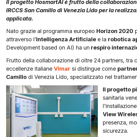
Il progetto HosmartAI è frutto della collaborazion
IRCCS San Camillo di Venezia Lido per la realizzaz
applicata.
Nato grazie al programma europeo
Horizon 2020
p
attraverso l’
Intelligenza Artificiale
e la
robotica a
Development based on AI) ha un
respiro internazi
Frutto della collaborazione di oltre 24 partners, tra cu
eccellenze italiane
Vimar
si distingue come
partne
Camillo
di Venezia Lido, specializzato nel trattame
Il progetto p
sanitaria ven
l’installazion
View Wirele
presenza, mon
sicurezza.