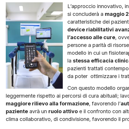
L’approccio innovativo, in
si concluderà a
maggio 
caratteristiche dei pazie
device riabilitativi avan
l’accesso alle cure
, ovv
persone a parità di risorse
modello in cui un fisioter
la
stessa efficacia clini
pazienti trattati contempor
da poter ottimizzare i tra
Con questo modello organ
leggermente rispetto ai percorsi di cura abituali; l
maggiore rilievo alla formazione
, favorendo l’
au
paziente
avrà un
ruolo attivo
e il confronto con alt
clima collaborativo, di condivisione, favorendo il pro