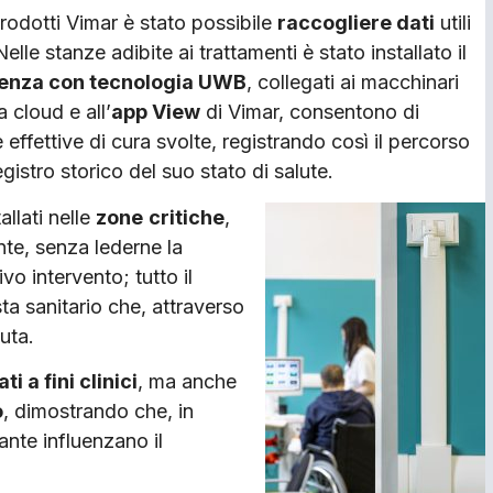
prodotti Vimar è stato possibile
raccogliere dati
utili
Nelle stanze adibite ai trattamenti è stato installato il
esenza con tecnologia UWB
, collegati ai macchinari
a cloud e all’
app View
di Vimar, consentono di
 effettive di cura svolte, registrando così il percorso
gistro storico del suo stato di salute.
allati nelle
zone
critiche
,
nte, senza lederne la
o intervento; tutto il
ta sanitario che, attraverso
uta.
ti a fini clinici
, ma anche
o
, dimostrando che, in
ante influenzano il