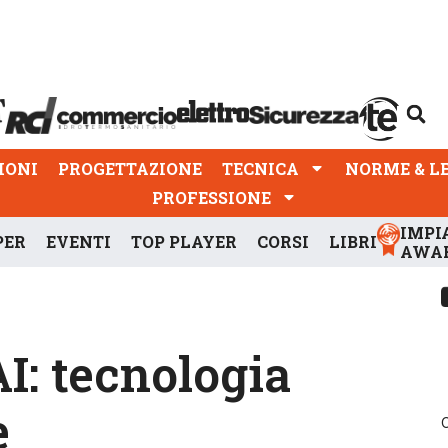
PROGETTAZIONE
TECNICA
NORME & LEGGI
IONI
PROGETTAZIONE
TECNICA
NORME & L
PROFESSIONE
IMPI
PER
EVENTI
TOP PLAYER
CORSI
LIBRI
AWA
I: tecnologia
e