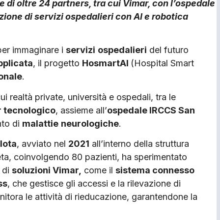
e di oltre 24 partners, tra cui Vimar, con l’ospedale
ione di servizi ospedalieri con AI e robotica
er immaginare i
servizi
ospedalieri
del futuro
pplicata
, il progetto
HosmartAI
(Hospital Smart
onale
.
i realtà private, università e ospedali, tra le
r tecnologico
, assieme all’
ospedale IRCCS San
nto di
malattie
neurologiche
.
ilota
, avviato nel
2021
all’interno della struttura
eta, coinvolgendo 80 pazienti, ha sperimentato
e di
soluzioni Vimar
,
come il
sistema connesso
ss
, che gestisce gli accessi e la rilevazione di
itora le attività di rieducazione, garantendone la