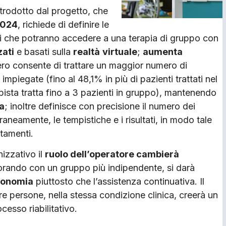
trodotto dal progetto, che
2024
, richiede di definire le
nti che potranno accedere a una terapia di gruppo con
zati
e basati sulla
realtà
virtuale
;
aumenta
ero consente di trattare un maggior numero di
 impiegate (fino al 48,1% in più di pazienti trattati nel
apista tratta fino a 3 pazienti in gruppo), mantenendo
ca
; inoltre definisce con precisione il numero dei
aneamente, le tempistiche e i risultati, in modo tale
ttamenti.
izzativo il
ruolo dell’operatore cambierà
avorando con un gruppo più indipendente, si darà
tonomia
piuttosto che l’assistenza continuativa. Il
re persone, nella stessa condizione clinica, creerà un
cesso riabilitativo.