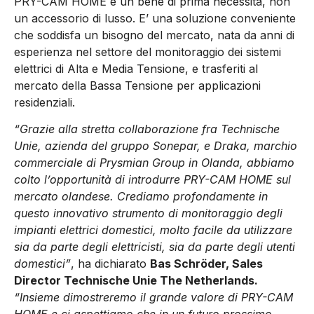
PRY-CAM HOME è un bene di prima necessità, non
un accessorio di lusso. E’ una soluzione conveniente
che soddisfa un bisogno del mercato, nata da anni di
esperienza nel settore del monitoraggio dei sistemi
elettrici di Alta e Media Tensione, e trasferiti al
mercato della Bassa Tensione per applicazioni
residenziali.
“Grazie alla stretta collaborazione fra Technische
Unie, azienda del gruppo Sonepar, e Draka, marchio
commerciale di Prysmian Group in Olanda, abbiamo
colto l’opportunità di introdurre PRY-CAM HOME sul
mercato olandese. Crediamo profondamente in
questo innovativo strumento di monitoraggio degli
impianti elettrici domestici, molto facile da utilizzare
sia da parte degli elettricisti, sia da parte degli utenti
domestici”
, ha dichiarato
Bas Schröder, Sales
Director Technische Unie The Netherlands.
“Insieme dimostreremo il grande valore di PRY-CAM
HOME e ci aspettiamo che in un futuro prossimo