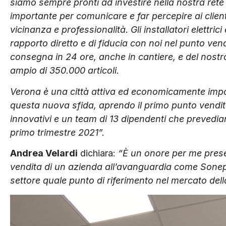
siamo sempre pronti ad investire nella nostra rete 
importante per comunicare e far percepire ai client
vicinanza e professionalità. Gli installatori elettric
rapporto diretto e di fiducia con noi nel punto ven
consegna in 24 ore, anche in cantiere, e del nos
ampio di 350.000 articoli.
Verona è una città attiva ed economicamente impor
questa nuova sfida, aprendo il primo punto vendita
innovativi e un team di 13 dipendenti che prevedia
primo trimestre 2021”.
Andrea Velardi
dichiara:
“È un onore per me prese
vendita di un azienda all’avanguardia come Sonepar 
settore quale punto di riferimento nel mercato della