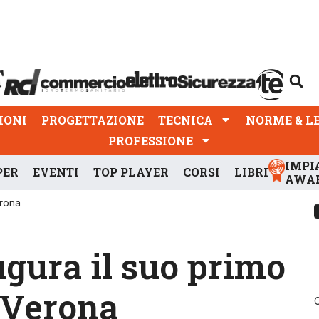
PROGETTAZIONE
TECNICA
NORME & LEGGI
IONI
PROGETTAZIONE
TECNICA
NORME & L
PROFESSIONE
IMPI
PER
EVENTI
TOP PLAYER
CORSI
LIBRI
AWA
erona
ugura il suo primo
i Verona