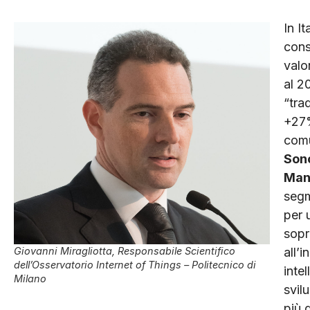
In I
cons
valo
al 2
“trad
+27%
comu
Sono
Man
segm
per 
sopr
all’i
Giovanni Miragliotta, Responsabile Scientifico
dell’Osservatorio Internet of Things – Politecnico di
inte
Milano
svil
più 