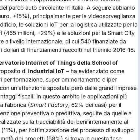
del parco auto circolante in Italia. A seguire abbiamo
i euro, +15%), principalmente per la videosorveglianza
ificio, le soluzioni IoT per la logistica utilizzate per la
tari (465 milioni, +29%) e le soluzioni per la Smart City
 a livello internazionale, di cui 540 finanziate da
 di dollari di finanziamenti raccolti nel triennio 2016-18.
servatorio Internet of Things della School of
proposito di
Industrial IoT
– ha evidenziato come
vi per formazione, super ammortamento e iper
, con un’attenzione spostata però dalle grandi imprese
taggi fiscali. In questo ambito le applicazioni più
a fabbrica (
Smart Factory
, 62% dei casi) per il
enzione preventiva o predittiva, seguite da quelle a
alizzate sulla tracciabilità dei beni internamente al
(11%), per l’ottimizzazione del processo di sviluppo
 metà dei progetti (58%) si trova in questa fase