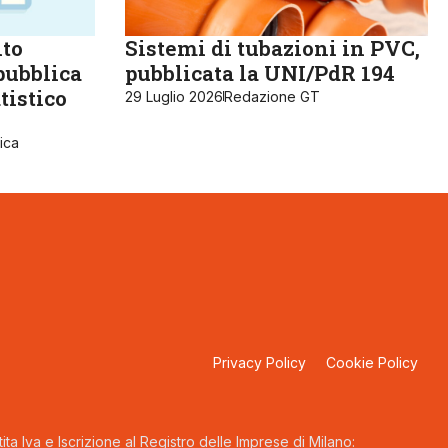
lto
Sistemi di tubazioni in PVC,
pubblica
pubblicata la UNI/PdR 194
tistico
29 Luglio 2026
Redazione GT
ica
Privacy Policy
Cookie Policy
ta Iva e Iscrizione al Registro delle Imprese di Milano: