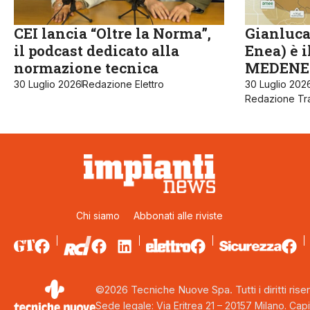
CEI lancia “Oltre la Norma”,
Gianluca
il podcast dedicato alla
Enea) è 
normazione tecnica
MEDENE
30 Luglio 2026
Redazione Elettro
30 Luglio 202
Redazione Tra
Chi siamo
Abbonati alle riviste
©2026 Tecniche Nuove Spa. Tutti i diritti riser
Sede legale: Via Eritrea 21 – 20157 Milano. Capi