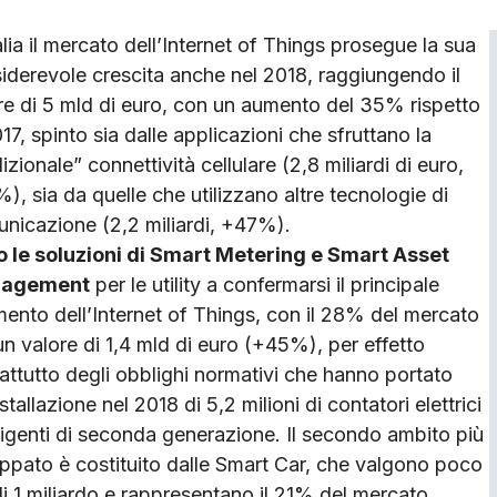
talia il mercato dell’Internet of Things prosegue la sua
iderevole crescita anche nel 2018, raggiungendo il
re di 5 mld di euro, con un aumento del 35% rispetto
017, spinto sia dalle applicazioni che sfruttano la
izionale” connettività cellulare (2,8 miliardi di euro,
), sia da quelle che utilizzano altre tecnologie di
nicazione (2,2 miliardi, +47%).
 le soluzioni di Smart Metering e Smart Asset
agement
per le utility a confermarsi il principale
ento dell’Internet of Things, con il 28% del mercato
un valore di 1,4 mld di euro (+45%), per effetto
attutto degli obblighi normativi che hanno portato
nstallazione nel 2018 di 5,2 milioni di contatori elettrici
lligenti di seconda generazione. Il secondo ambito più
uppato è costituito dalle Smart Car, che valgono poco
di 1 miliardo e rappresentano il 21% del mercato