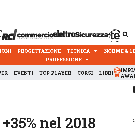
PROGETTAZIONE
TECNICA
NORME & LEGGI
IONI
PROGETTAZIONE
TECNICA
NORME & L
PROFESSIONE
IMPI
PER
EVENTI
TOP PLAYER
CORSI
LIBRI
AWA
: +35% nel 2018