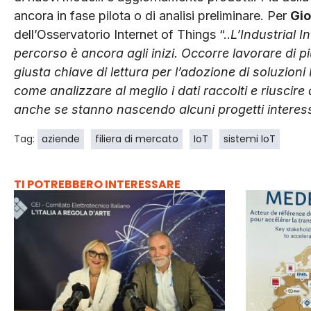
ancora in fase pilota o di analisi preliminare. Per
Gio
dell’Osservatorio Internet of Things “..
L’Industrial I
percorso è ancora agli inizi. Occorre lavorare di p
giusta chiave di lettura per l’adozione di soluzio
come analizzare al meglio i dati raccolti e riuscire 
anche se stanno nascendo alcuni progetti interes
Tag:
aziende
filiera di mercato
IoT
sistemi IoT
TI POTREBBERO INTERESSARE