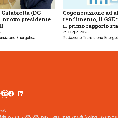
 Calabretta (DG
Cogenerazione ad a
il nuovo presidente
rendimento, il GSE 
R
il primo rapporto sta
6
29 Luglio 2026
nsizione Energetica
Redazione Transizione Energet
vati.
tale sociale: 5.000.000 euro interamente versati. Codice fiscale, Parti