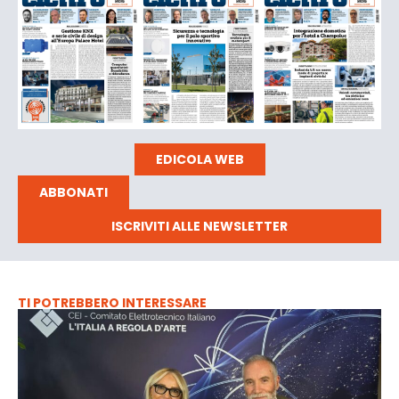
EDICOLA WEB
ABBONATI
ISCRIVITI ALLE NEWSLETTER
TI POTREBBERO INTERESSARE