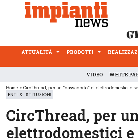
ATTUALITÀ
PRODOTTI
REALIZZAZIONI
PROFESSIONE
ATTUALITÀ
PRODOTTI
REALIZZAZ
VIDEO
WHITE PA
Home
»
CircThread, per un “passaporto” di elettrodomestici e si
ENTI & ISTITUZIONI
CircThread, per un
elettrodomestici e