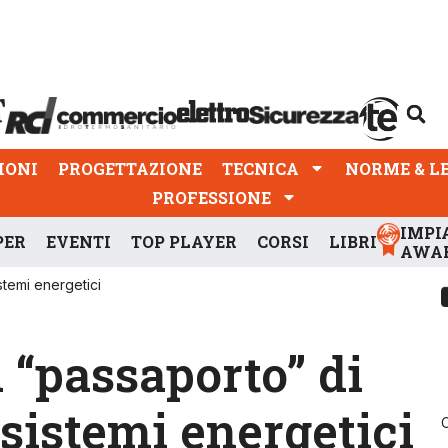
PROGETTAZIONE
TECNICA
NORME & LEGGI
IONI
PROGETTAZIONE
TECNICA
NORME & L
PROFESSIONE
IMPI
PER
EVENTI
TOP PLAYER
CORSI
LIBRI
AWA
stemi energetici
 “passaporto” di
 sistemi energetici