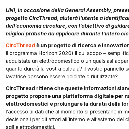
UNI, in occasione della General Assembly, present
progetto CircThread, aiuterà l’utente a identifica
dell’economia circolare, con l’obiettivo di guidar
migliori pratiche da applicare durante l’intero cic
CircThread
è un progetto di ricerca e innovazio
il programma Horizon 2020) il cui scopo – semplif
acquistate un elettrodomestico o un qualsiasi appar
quanto durerà la vostra caldaia? il vostro pannello s
lavatrice possono essere riciclate o riutilizzate?
CircThread ritiene che queste informazioni siano ut
progetto propone una piattaforma digitale per rac
elettrodomestici e prolungare la durata della lor
l’accesso ai dati che al momento si presentano in mo
decisionali per gli attori all’interno e all’esterno del
agli elettrodomestici.