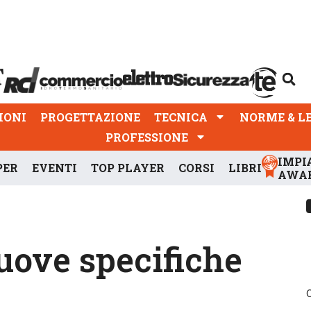
PROGETTAZIONE
TECNICA
NORME & LEGGI
IONI
PROGETTAZIONE
TECNICA
NORME & L
PROFESSIONE
IMPI
PER
EVENTI
TOP PLAYER
CORSI
LIBRI
AWA
uove specifiche