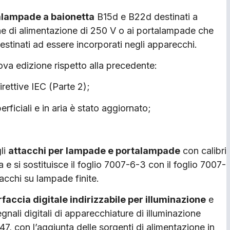
alampade a baionetta
B15d e B22d destinati a
e di alimentazione di 250 V o ai portalampade che
estinati ad essere incorporati negli apparecchi.
ova edizione rispetto alla precedente:
rettive IEC (Parte 2);
erficiali e in aria è stato aggiornato;
li
attacchi per lampade e portalampade
con calibri
za e si sostituisce il foglio 7007-6-3 con il foglio 7007-
ttacchi su lampade finite.
erfaccia digitale indirizzabile per illuminazione
e
gnali digitali di apparecchiature di illuminazione
347, con l’aggiunta delle sorgenti di alimentazione in