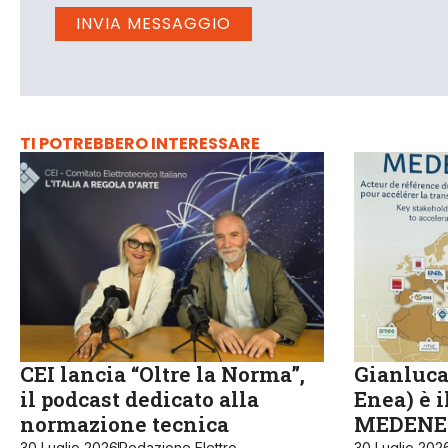
TI POTREBBERO INTERESSARE
CEI lancia “Oltre la Norma”,
Gianluca
il podcast dedicato alla
Enea) è 
normazione tecnica
MEDENE
30 Luglio 2026
Redazione Elettro
30 Luglio 202