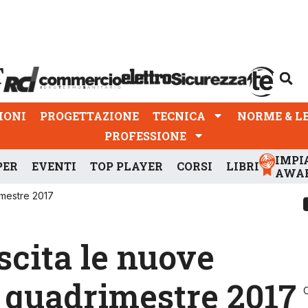
PROGETTAZIONE
TECNICA
NORME & LEGGI
IONI
PROGETTAZIONE
TECNICA
NORME & L
PROFESSIONE
IMPI
PER
EVENTI
TOP PLAYER
CORSI
LIBRI
AWA
rimestre 2017
scita le nuove
1° quadrimestre 2017