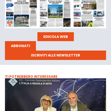
EDICOLA WEB
ABBONATI
ISCRIVITI ALLE NEWSLETTER
TI POTREBBERO INTERESSARE