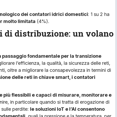
ologico dei contatori idrici domestici
: 1 su 2 ha
r molto limitata
(4%).
ti di distribuzione: un volano
 un passaggio fondamentale per la transizione
iorare l’efficienza, la qualità, la sicurezza delle reti,
nti, oltre a migliorare la consapevolezza in termini di
ione delle reti in chiave smart, i contatori
 più flessibili e capaci di misurare, monitorare e
nire, in particolare quando si tratta di erogazione di
sulle perdite:
le soluzioni IoT e l’AI consentono
ondamentali
, quali la pressione e la temperatura, per