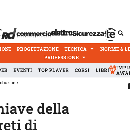
PROGETTAZIONE
TECNICA
NORME & LEGGI
IONI
PROGETTAZIONE
TECNICA
NORME & L
PROFESSIONE
IMPI
PER
EVENTI
TOP PLAYER
CORSI
LIBRI
AWA
tribuzione
hiave della
reti di