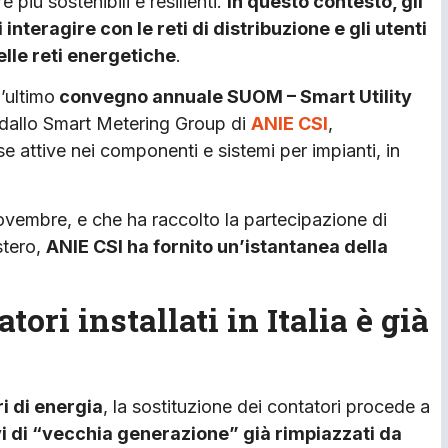
 più sostenibili e resilienti.
In questo contesto, gli
 interagire con le reti di distribuzione e gli utenti
elle reti energetiche
.
’ultimo
convegno annuale SUOM – Smart Utility
o dallo Smart Metering Group di
ANIE CSI
,
se attive nei componenti e sistemi per impianti, in
novembre, e che ha raccolto la partecipazione di
estero,
ANIE CSI ha fornito un’istantanea della
atori installati in Italia è già
ri di energia
, la sostituzione dei contatori procede a
ivi di “vecchia generazione” già rimpiazzati da