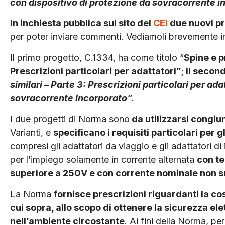
con dispositivo di protezione da sovracorrente i
In inchiesta pubblica sul sito del
CEI
due nuovi pr
per poter inviare commenti. Vediamoli brevemente i
Il primo progetto, C.1334, ha come titolo “
Spine e p
Prescrizioni particolari per adattatori”; il secon
similari – Parte 3: Prescrizioni particolari per ad
sovracorrente incorporato”.
I due progetti di Norma sono
da utilizzarsi congi
Varianti, e
specificano i requisiti particolari per 
compresi gli adattatori da viaggio e gli adattatori di
per l’impiego solamente in corrente alternata
con te
superiore a 250V e con corrente nominale non su
La Norma
fornisce prescrizioni riguardanti la co
cui sopra, allo scopo di ottenere la sicurezza elet
nell’ambiente circostante
. Ai fini della Norma, pe