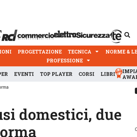
PROGETTAZIONE
TECNICA
NORME & LEGGI
IONI
PROGETTAZIONE
TECNICA
NORME & L
PROFESSIONE
IMPI
PER
EVENTI
TOP PLAYER
CORSI
LIBRI
AWA
norma
usi domestici, due
 norma