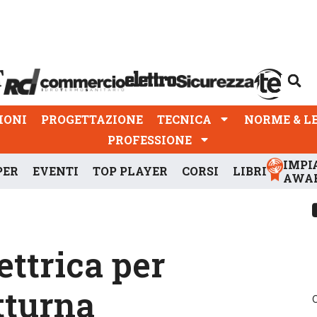
PROGETTAZIONE
TECNICA
NORME & LEGGI
IONI
PROGETTAZIONE
TECNICA
NORME & L
PROFESSIONE
IMPI
PER
EVENTI
TOP PLAYER
CORSI
LIBRI
AWA
ttrica per
tturna