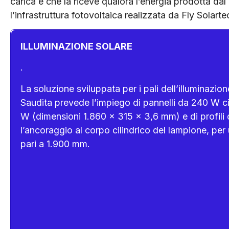
carica e che la riceve qualo­ra l’energia prodotta da
l’infrastruttura fotovol­taica realizzata da Fly Solar
ILLUMINAZIONE SOLARE
.
La soluzione sviluppata per i pali dell’illuminazio
Saudita prevede l’impiego di pannelli da 240 W 
W (dimensioni 1.860 x 315 x 3,6 mm) e di profili d
l’ancoraggio al corpo cilindrico del lampione, p
pari a 1.900 mm.