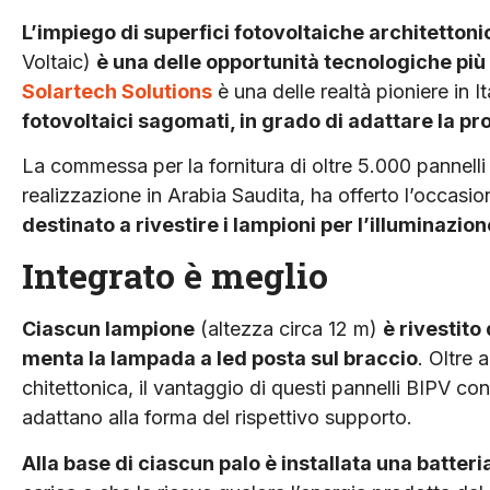
L’impiego di superfici fotovoltaiche archi­tetton
Voltaic)
è una delle opportunità tecnologiche più
Solartech Solutions
è una delle realtà pio­niere in I
fotovoltaici sagomati, in grado di adattare la pro
La commessa per la fornitura di oltre 5.000 pannelli ri
realizzazione in Arabia Saudita, ha offerto l’occasi
destinato a rivestire i lampioni per l’illuminazion
Integrato è meglio
Ciascun lampione
(altezza circa 12 m)
è rivestito
menta la lampada a led posta sul braccio
. Oltre 
chitettonica, il vantaggio di que­sti pannelli BIPV con
adattano alla forma del ri­spettivo supporto.
Alla base di ciascun palo è instal­lata una batter