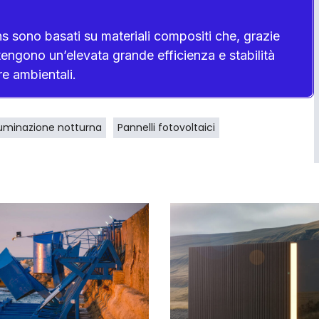
ons sono basati su materiali compositi che, grazie
engono un’elevata grande efficienza e stabilità
e ambientali.
lluminazione notturna
Pannelli fotovoltaici