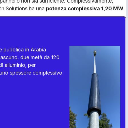
l pannello non sia sufficiente. Complessiva­mente,
tech Solutions ha una
potenza com­plessiva 1,20 MW
.
ne pubblica in Arabia
ciascuno, due metà da 120
i alluminio, per
er uno spessore complessivo