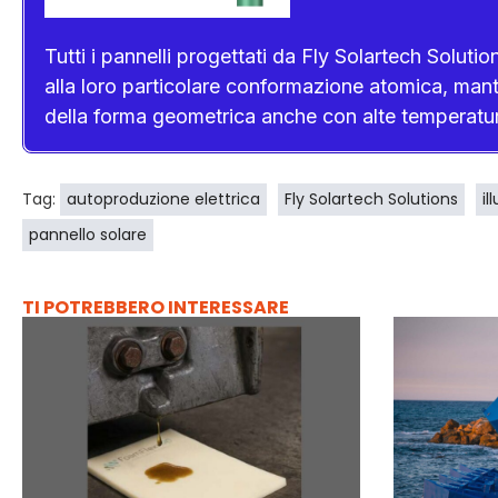
Tutti i pannelli progettati da Fly Solartech Soluti
alla loro particolare conformazione atomica, mant
della forma geometrica anche con alte temperatur
Tag:
autoproduzione elettrica
Fly Solartech Solutions
i
pannello solare
TI POTREBBERO INTERESSARE