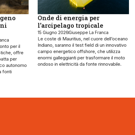
ogeno
Onde di energia per
oni
l’arcipelago tropicale
15 Giugno 2026
Giuseppe La Franca
Le coste di Mauritius, nel cuore dell’oceano
ranca
Indiano, saranno il test field di un innovativo
nto per il
campo energetico offshore, che utilizza
tiche, offre
enormi galleggianti per trasformare il moto
patta per
ondoso in elettricità da fonte rinnovabile.
ico autonomo
a fonti