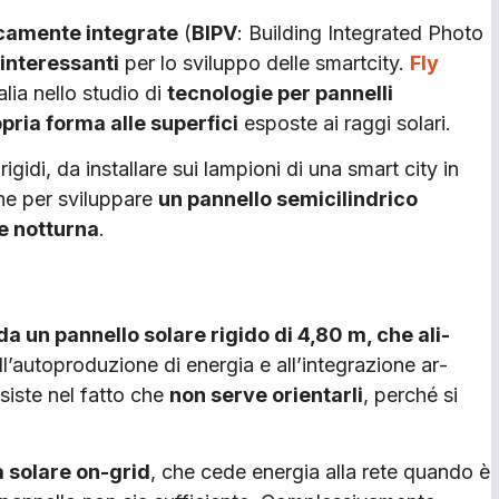
icamente inte­grate
(
BIPV
: Building Integrated Photo
 interessanti
per lo sviluppo delle smartcity.
Fly
talia nello studio di
tec­nologie per pannelli
pria forma alle superfici
e­sposte ai raggi solari.
gidi, da in­stallare sui lampioni di una smart city in
one per sviluppare
un pannello semi­cilindrico
e not­turna
.
 da un pannello solare rigido di 4,80 m, che ali­
all’autoproduzione di energia e all’integrazione ar­
siste nel fat­to che
non serve orientarli
, per­ché si
ia solare on-grid
, che cede energia alla rete quan­do è