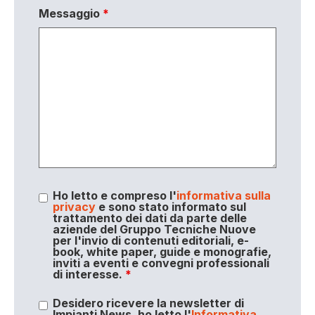
Messaggio
*
Ho letto e compreso l'
informativa sulla
privacy
e sono stato informato sul
trattamento dei dati da parte delle
aziende del Gruppo Tecniche Nuove
per l'invio di contenuti editoriali, e-
book, white paper, guide e monografie,
inviti a eventi e convegni professionali
di interesse.
*
Desidero ricevere la newsletter di
Impianti News, ho letto l'
Informativa