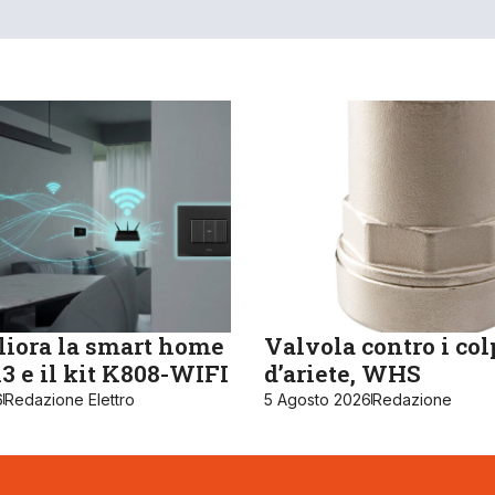
iora la smart home
Valvola contro i col
 e il kit K808-WIFI
d’ariete, WHS
6
Redazione Elettro
5 Agosto 2026
Redazione