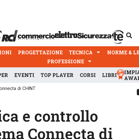
PROGETTAZIONE
TECNICA
NORME & LEGGI
IONI
PROGETTAZIONE
TECNICA
NORME & L
PROFESSIONE
IMPI
PER
EVENTI
TOP PLAYER
CORSI
LIBRI
AWA
 Connecta di CHINT
ica e controllo
stema Connecta di